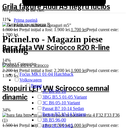
Grila fagure Audi A5 negru lucios
No products in the cart.
11%
Prima pagină
Produse etichetate „praguri m5”
1.900
lei
Prețul inițial a fost: 1.900 lei.
1.700
lei
Prețul curent este:
1.700 lei.
Picinel.ro - Magazin piese
Bara fata VW Scirocco R20 R-line
tuning
14%
Product Categories
2.200
lei
Prețul inițial a fost: 2.200 lei.
1.900
lei
Prețul curent este:
Focus MK1 01-04 Hatchback
1.900 lei.
Volkswagen
Passat
Stopuri LED VW Scirocco semnal
3C B6 05-10
dinamic
3BG B5.5 01-05 Variant
3C B6 05-10 Variant
Passat B7 10-14 Sedan
34%
Passat B7 10-14 Variant
3B B5 96-00
1.500
lei
Prețul inițial a fost: 1.500 lei.
1.000
lei
Prețul curent este:
3BG B5.5 01-05