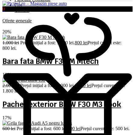
Coș
0
Contact
Oferte generale
20%
1.000
lei
Prețul inițial a fost: 1.000 lei.
800
lei
Prețul curent este:
800 lei.
Bara fata BMW F30 M Mtech
10%
2.000
lei
Prețul inițial a fost: 2.000 lei.
1.800
lei
Prețul curent este:
1.800 lei.
Pachet exterior BMW F30 M3 Look
17%
600
lei
Prețul inițial a fost: 600 lei.
500
lei
Prețul curent este: 500 lei.