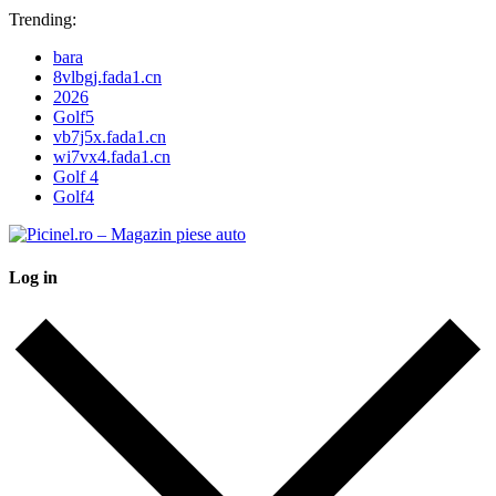
Trending:
bara
8vlbgj.fada1.cn
2026
Golf5
vb7j5x.fada1.cn
wi7vx4.fada1.cn
Golf 4
Golf4
Log in