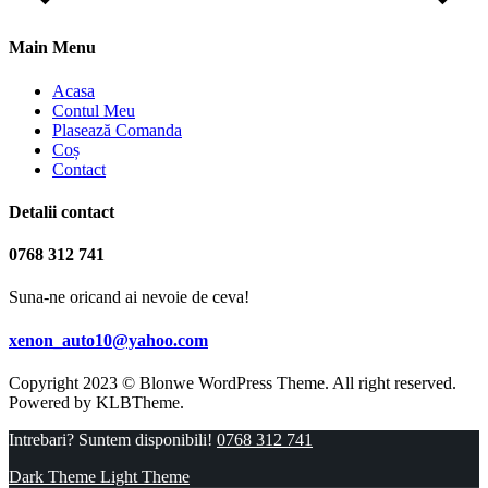
Main Menu
Acasa
Contul Meu
Plasează Comanda
Coș
Contact
Detalii contact
0768 312 741
Suna-ne oricand ai nevoie de ceva!
xenon_auto10@yahoo.com
Copyright 2023 © Blonwe WordPress Theme. All right reserved.
Powered by
KLBTheme.
Intrebari? Suntem disponibili!
0768 312 741
Dark Theme
Light Theme