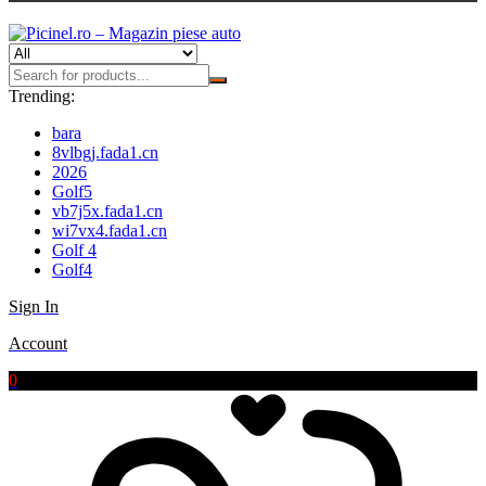
Trending:
bara
8vlbgj.fada1.cn
2026
Golf5
vb7j5x.fada1.cn
wi7vx4.fada1.cn
Golf 4
Golf4
Sign In
Account
0