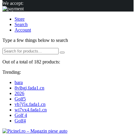
We accept:
Store
Search
Account
Type a few things below to search
Out of a total of 182 products:
Trending:
bara
8vlbgj.fada1.cn
2026
Golf5
vb7j5x.fada1.cn
wi7vx4.fada1.cn
Golf 4
Golf4