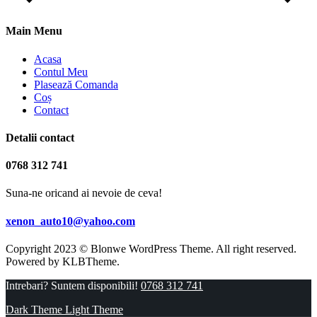
Main Menu
Acasa
Contul Meu
Plasează Comanda
Coș
Contact
Detalii contact
0768 312 741
Suna-ne oricand ai nevoie de ceva!
xenon_auto10@yahoo.com
Copyright 2023 © Blonwe WordPress Theme. All right reserved.
Powered by
KLBTheme.
Intrebari? Suntem disponibili!
0768 312 741
Dark Theme
Light Theme