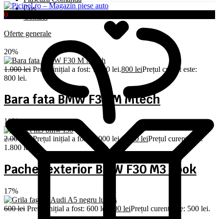
Coș
0
Contact
Oferte generale
20%
1.000
lei
Prețul inițial a fost: 1.000 lei.
800
lei
Prețul curent este:
800 lei.
Bara fata BMW F30 M Mtech
10%
2.000
lei
Prețul inițial a fost: 2.000 lei.
1.800
lei
Prețul curent este:
1.800 lei.
Pachet exterior BMW F30 M3 Look
17%
600
lei
Prețul inițial a fost: 600 lei.
500
lei
Prețul curent este: 500 lei.