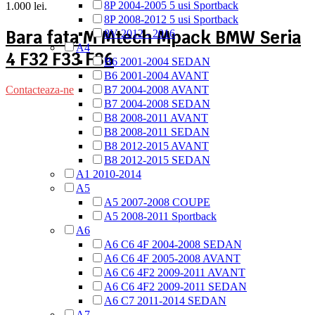
8P 2004-2005 5 usi Sportback
1.000 lei.
8P 2008-2012 5 usi Sportback
Bara fata M Mtech Mpack BMW Seria
8V 2012 - 2016
A4
4 F32 F33 F36
B6 2001-2004 SEDAN
B6 2001-2004 AVANT
B7 2004-2008 AVANT
Contacteaza-ne
B7 2004-2008 SEDAN
B8 2008-2011 AVANT
B8 2008-2011 SEDAN
B8 2012-2015 AVANT
B8 2012-2015 SEDAN
A1 2010-2014
A5
A5 2007-2008 COUPE
A5 2008-2011 Sportback
A6
A6 C6 4F 2004-2008 SEDAN
A6 C6 4F 2005-2008 AVANT
A6 C6 4F2 2009-2011 AVANT
A6 C6 4F2 2009-2011 SEDAN
A6 C7 2011-2014 SEDAN
A7