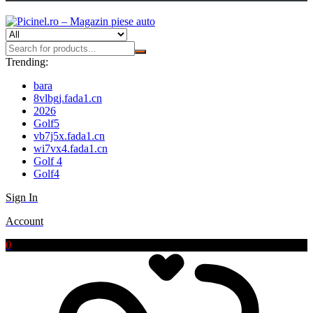
Trending:
bara
8vlbgj.fada1.cn
2026
Golf5
vb7j5x.fada1.cn
wi7vx4.fada1.cn
Golf 4
Golf4
Sign In
Account
0