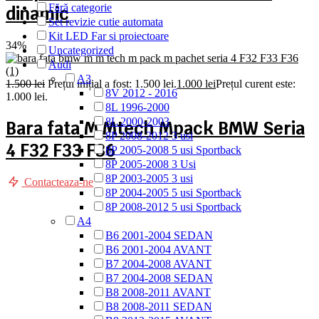
Fără categorie
dinamic
Set revizie cutie automata
Kit LED Far si proiectoare
34%
Uncategorized
Audi
A3
1.500
lei
Prețul inițial a fost: 1.500 lei.
1.000
lei
Prețul curent este:
8V 2012 - 2016
1.000 lei.
8L 1996-2000
8L 2000-2003
Bara fata M Mtech Mpack BMW Seria
8P 2008-2012 3 usi
4 F32 F33 F36
8P 2005-2008 5 usi Sportback
8P 2005-2008 3 Usi
8P 2003-2005 3 usi
Contacteaza-ne
8P 2004-2005 5 usi Sportback
8P 2008-2012 5 usi Sportback
A4
B6 2001-2004 SEDAN
B6 2001-2004 AVANT
B7 2004-2008 AVANT
B7 2004-2008 SEDAN
B8 2008-2011 AVANT
B8 2008-2011 SEDAN