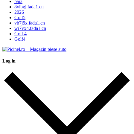
bara
8vlbgj.fada1.cn
2026
Golf5
vb7j5x.fada1.cn
wi7vx4.fada1.cn
Golf 4
Golf4
Log in