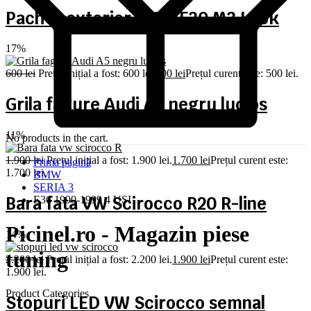
Pachet exterior BMW F30 M3 Look
17%
600
lei
Prețul inițial a fost: 600 lei.
500
lei
Prețul curent este: 500 lei.
Grila fagure Audi A5 negru lucios
11%
No products in the cart.
1.900
lei
Prețul inițial a fost: 1.900 lei.
1.700
lei
Prețul curent este:
Prima pagină
1.700 lei.
BMW
SERIA 3
Bara fata VW Scirocco R20 R-line
E36 1990-1999 4 USI
Picinel.ro - Magazin piese
14%
tuning
2.200
lei
Prețul inițial a fost: 2.200 lei.
1.900
lei
Prețul curent este:
1.900 lei.
Product Categories
Stopuri LED VW Scirocco semnal