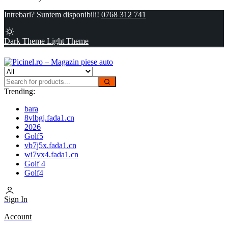
Intrebari? Suntem disponibili!
0768 312 741
Dark Theme
Light Theme
Trending:
bara
8vlbgj.fada1.cn
2026
Golf5
vb7j5x.fada1.cn
wi7vx4.fada1.cn
Golf 4
Golf4
Sign In
Account