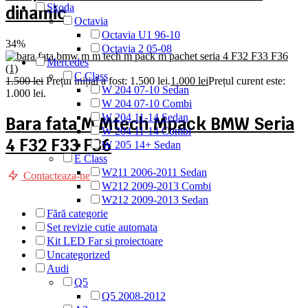
Skoda
dinamic
Octavia
Octavia U1 96-10
34%
Octavia 2 05-08
Mercedes
C Class
1.500
lei
Prețul inițial a fost: 1.500 lei.
1.000
lei
Prețul curent este:
W 204 07-10 Sedan
1.000 lei.
W 204 07-10 Combi
W 204 11-14 Sedan
Bara fata M Mtech Mpack BMW Seria
W 204 11-14 Combi
4 F32 F33 F36
W 205 14+ Sedan
E Class
W211 2006-2011 Sedan
Contacteaza-ne
W212 2009-2013 Combi
W212 2009-2013 Sedan
Fără categorie
Set revizie cutie automata
Kit LED Far si proiectoare
Uncategorized
Audi
Q5
Q5 2008-2012