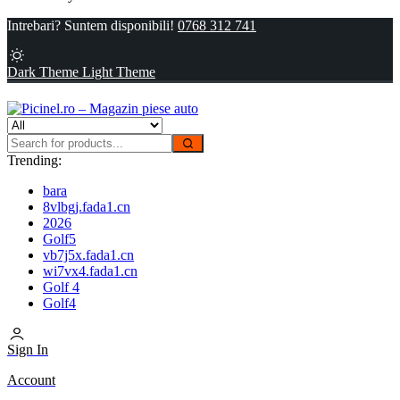
Intrebari? Suntem disponibili!
0768 312 741
Dark Theme
Light Theme
Trending:
bara
8vlbgj.fada1.cn
2026
Golf5
vb7j5x.fada1.cn
wi7vx4.fada1.cn
Golf 4
Golf4
Sign In
Account