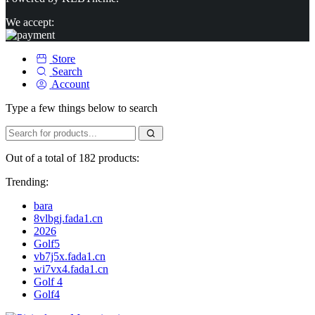
We accept:
Store
Search
Account
Type a few things below to search
Out of a total of 182 products:
Trending:
bara
8vlbgj.fada1.cn
2026
Golf5
vb7j5x.fada1.cn
wi7vx4.fada1.cn
Golf 4
Golf4