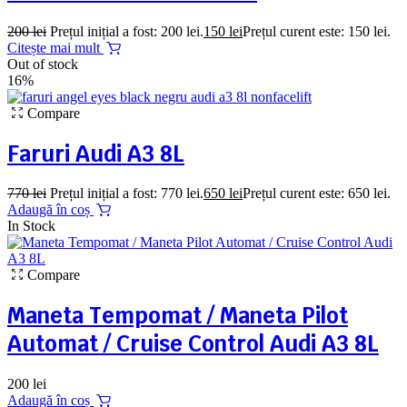
200
lei
Prețul inițial a fost: 200 lei.
150
lei
Prețul curent este: 150 lei.
Citește mai mult
Out of stock
16%
Compare
Faruri Audi A3 8L
770
lei
Prețul inițial a fost: 770 lei.
650
lei
Prețul curent este: 650 lei.
Adaugă în coș
In Stock
Compare
Maneta Tempomat / Maneta Pilot
Automat / Cruise Control Audi A3 8L
200
lei
Adaugă în coș