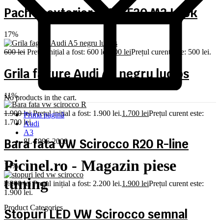
Pachet exterior BMW F30 M3 Look
17%
600
lei
Prețul inițial a fost: 600 lei.
500
lei
Prețul curent este: 500 lei.
Grila fagure Audi A5 negru lucios
11%
No products in the cart.
1.900
lei
Prețul inițial a fost: 1.900 lei.
1.700
lei
Prețul curent este:
Prima pagină
1.700 lei.
Audi
A3
Bara fata VW Scirocco R20 R-line
8L 1996-2000
Picinel.ro - Magazin piese
14%
tuning
2.200
lei
Prețul inițial a fost: 2.200 lei.
1.900
lei
Prețul curent este:
1.900 lei.
Product Categories
Stopuri LED VW Scirocco semnal