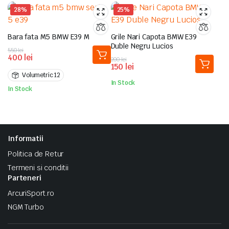
28%
25%
Bara fata M5 BMW E39 M
Grile Nari Capota BMW E39
Duble Negru Lucios
Prețul
Prețul
550
lei
400
lei
inițial
curent
Prețul
Prețul
200
lei
150
lei
a
este:
inițial
curent
Volumetric 12
fost:
400 lei.
a
este:
In Stock
550 lei.
fost:
150 lei.
In Stock
200 lei.
Informatii
Politica de Retur
Termeni si conditii
Parteneri
ArcuriSport.ro
NGM Turbo