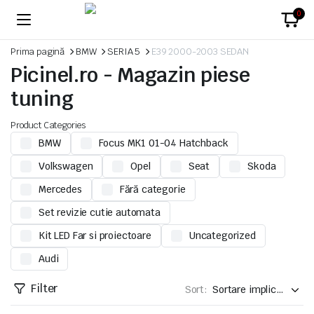
0
Prima pagină
BMW
SERIA 5
E39 2000-2003 SEDAN
Picinel.ro - Magazin piese
tuning
Product Categories
BMW
Focus MK1 01-04 Hatchback
Volkswagen
Opel
Seat
Skoda
Mercedes
Fără categorie
Set revizie cutie automata
Kit LED Far si proiectoare
Uncategorized
Audi
Filter
Sort: