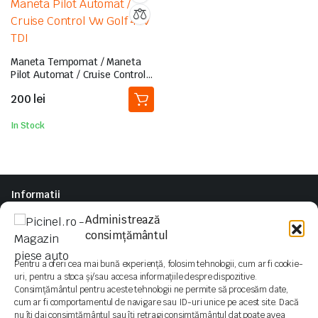
Maneta Tempomat / Maneta
Pilot Automat / Cruise Control
Vw Golf 4 IV TDI
200
lei
In Stock
Informatii
Politica de Retur
Administrează
Termeni si conditii
consimțământul
Parteneri
Pentru a oferi cea mai bună experiență, folosim tehnologii, cum ar fi cookie-
ArcuriSport.ro
uri, pentru a stoca și/sau accesa informațiile despre dispozitive.
NGM Turbo
Consimțământul pentru aceste tehnologii ne permite să procesăm date,
cum ar fi comportamentul de navigare sau ID-uri unice pe acest site. Dacă
nu îți dai consimțământul sau îți retragi consimțământul dat poate avea