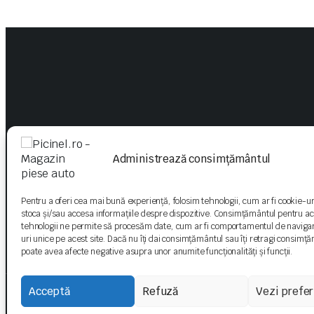
Administrează consimțământul
Pentru a oferi cea mai bună experiență, folosim tehnologii, cum ar fi cookie-ur
stoca și/sau accesa informațiile despre dispozitive. Consimțământul pentru a
tehnologii ne permite să procesăm date, cum ar fi comportamentul de naviga
uri unice pe acest site. Dacă nu îți dai consimțământul sau îți retragi consimț
Follow us:
poate avea afecte negative asupra unor anumite funcționalități și funcții.
Acceptă
Refuză
Vezi prefer
Copyright 2023 © Blonwe WordPress Theme. All right reserved. Powere