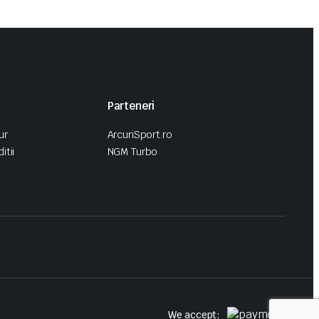
Parteneri
ur
ArcuriSport.ro
itii
NGM Turbo
We accept: