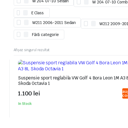
W 204 07-10 Sedan
W 204 07-10 Comb
E Class
W211 2006-2011 Sedan
W212 2009-20
Fără categorie
Afișez singurul rezultat
Suspensie sport reglabila VW Golf 4 Bora Leon 1M A3 
Skoda Octavia 1
Adau
1.100
lei
în co
In Stock