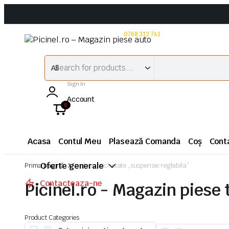
Intrebari? Suntem disponibili!
0768 312 741
Dark Theme
Sign In
Account
0
Acasa
Contul Meu
Plasează Comanda
Coș
Cont
Oferte generale
Prima pagină
Produse etichetate „suspensie reglabila”
Contacteaza-ne
Picinel.ro - Magazin piese 
Product Categories