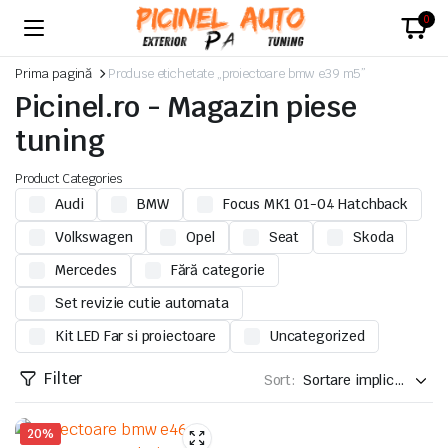
0
Prima pagină
Produse etichetate „proiectoare bmw e39 m5”
Picinel.ro - Magazin piese
tuning
Product Categories
Audi
BMW
Focus MK1 01-04 Hatchback
Volkswagen
Opel
Seat
Skoda
Mercedes
Fără categorie
Set revizie cutie automata
Kit LED Far si proiectoare
Uncategorized
Filter
Sort:
20%