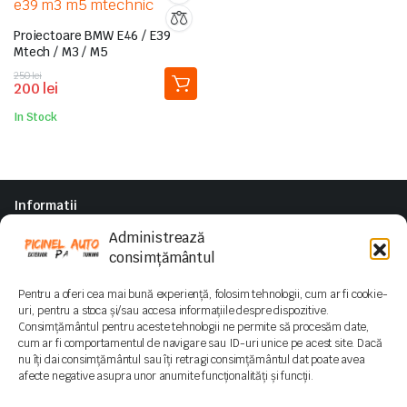
Proiectoare BMW E46 / E39
Mtech / M3 / M5
Prețul
Prețul
250
lei
200
lei
inițial
curent
a
este:
In Stock
fost:
200 lei.
250 lei.
Informatii
Politica de Retur
Administrează
Termeni si conditii
consimțământul
Parteneri
Pentru a oferi cea mai bună experiență, folosim tehnologii, cum ar fi cookie-
ArcuriSport.ro
uri, pentru a stoca și/sau accesa informațiile despre dispozitive.
NGM Turbo
Consimțământul pentru aceste tehnologii ne permite să procesăm date,
cum ar fi comportamentul de navigare sau ID-uri unice pe acest site. Dacă
nu îți dai consimțământul sau îți retragi consimțământul dat poate avea
afecte negative asupra unor anumite funcționalități și funcții.
Follow us: