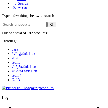
Search
Account
Type a few things below to search
Out of a total of 182 products:
Trending:
bara
8vlbgj.fada1.cn
2026
Golf5
vb7j5x.fada1.cn
wi7vx4.fada1.cn
Golf 4
Golf4
Log in