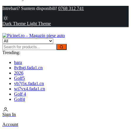
Intrebari? Suntem disponibili!
0768 312 741
Dark Theme
Light Theme
Trending:
bara
8vlbgj.fada1.cn
2026
Golf5
vb7j5x.fada1.cn
wi7vx4.fada1.cn
Golf 4
Golf4
Sign In
Account