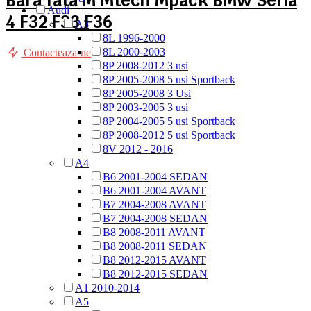
Bara fata M Mtech Mpack BMW Seria
fost:
1.000 lei.
Audi
4 F32 F33 F36
1.500 lei.
A3
8L 1996-2000
8L 2000-2003
Contacteaza-ne
8P 2008-2012 3 usi
8P 2005-2008 5 usi Sportback
8P 2005-2008 3 Usi
8P 2003-2005 3 usi
8P 2004-2005 5 usi Sportback
8P 2008-2012 5 usi Sportback
8V 2012 - 2016
A4
B6 2001-2004 SEDAN
B6 2001-2004 AVANT
B7 2004-2008 AVANT
B7 2004-2008 SEDAN
B8 2008-2011 AVANT
B8 2008-2011 SEDAN
B8 2012-2015 AVANT
B8 2012-2015 SEDAN
A1 2010-2014
A5