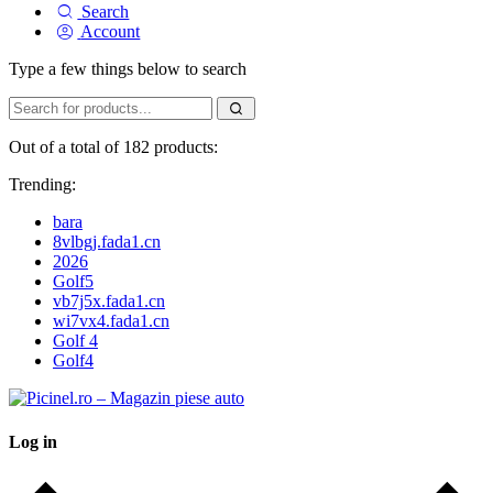
Search
Account
Type a few things below to search
Out of a total of 182 products:
Trending:
bara
8vlbgj.fada1.cn
2026
Golf5
vb7j5x.fada1.cn
wi7vx4.fada1.cn
Golf 4
Golf4
Log in