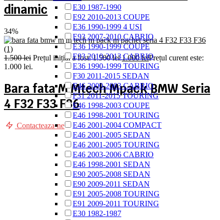
dinamic
E30 1987-1990
E92 2010-2013 COUPE
E36 1990-1999 4 USI
34%
E93 2007-2010 CABRIO
E36 1990-1999 COUPE
E93 2010-2013 CABRIO
1.500
lei
Prețul inițial a fost: 1.500 lei.
1.000
lei
Prețul curent este:
E36 1990-1999 TOURING
1.000 lei.
F30 2011-2015 SEDAN
Bara fata M Mtech Mpack BMW Seria
E46 2000-2003 CABRIO
F31 2011-2015 TOURING
4 F32 F33 F36
E46 1998-2003 COUPE
E46 1998-2001 TOURING
E46 2001-2004 COMPACT
Contacteaza-ne
E46 2001-2005 SEDAN
E46 2001-2005 TOURING
E46 2003-2006 CABRIO
E46 1998-2001 SEDAN
E90 2005-2008 SEDAN
E90 2009-2011 SEDAN
E91 2005-2008 TOURING
E91 2009-2011 TOURING
E30 1982-1987