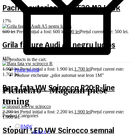
Pachet exterior BMW F30 M3 Look
17%
600
lei
Prețul inițial a fost: 600 lei.
500
lei
Prețul curent este: 500 lei.
Grila fagure Audi A5 negru lucios
11%
No products in the cart.
1.900
lei
Prețul inițial a fost: 1.900 lei.
1.700
lei
Prețul curent este:
Prima pagină
1.700 lei.
Produse etichetate „pilot automat seat leon 1M”
Bara fata VW Scirocco R20 R-line
Picinel.ro - Magazin piese
tuning
14%
2.200
lei
Prețul inițial a fost: 2.200 lei.
1.900
lei
Prețul curent este:
Product Categories
1.900 lei.
BMW
Stopuri LED VW Scirocco semnal
SERIA 3