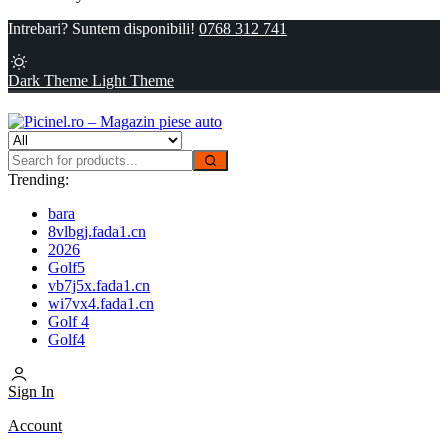
Intrebari? Suntem disponibili!
0768 312 741
Dark Theme
Light Theme
Trending:
bara
8vlbgj.fada1.cn
2026
Golf5
vb7j5x.fada1.cn
wi7vx4.fada1.cn
Golf 4
Golf4
Sign In
Account