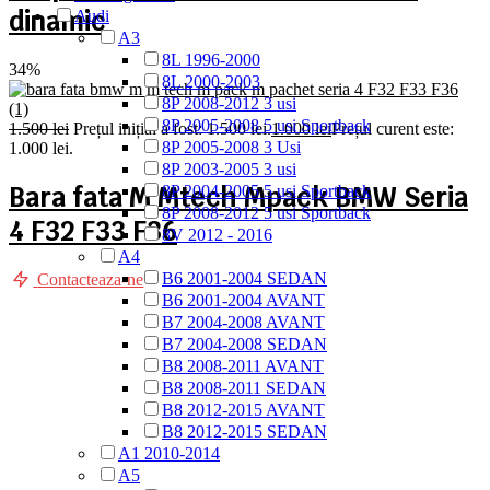
dinamic
Audi
A3
8L 1996-2000
34%
8L 2000-2003
8P 2008-2012 3 usi
8P 2005-2008 5 usi Sportback
1.500
lei
Prețul inițial a fost: 1.500 lei.
1.000
lei
Prețul curent este:
8P 2005-2008 3 Usi
1.000 lei.
8P 2003-2005 3 usi
Bara fata M Mtech Mpack BMW Seria
8P 2004-2005 5 usi Sportback
8P 2008-2012 5 usi Sportback
4 F32 F33 F36
8V 2012 - 2016
A4
B6 2001-2004 SEDAN
Contacteaza-ne
B6 2001-2004 AVANT
B7 2004-2008 AVANT
B7 2004-2008 SEDAN
B8 2008-2011 AVANT
B8 2008-2011 SEDAN
B8 2012-2015 AVANT
B8 2012-2015 SEDAN
A1 2010-2014
A5