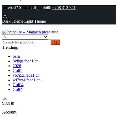
Intrebari? Suntem disponibili!
0768 312 741
Dark Theme
Light Theme
Trending:
bara
8vlbgj.fada1.cn
2026
Golf5
vb7j5x.fada1.cn
wi7vx4.fada1.cn
Golf 4
Golf4
Sign In
Account