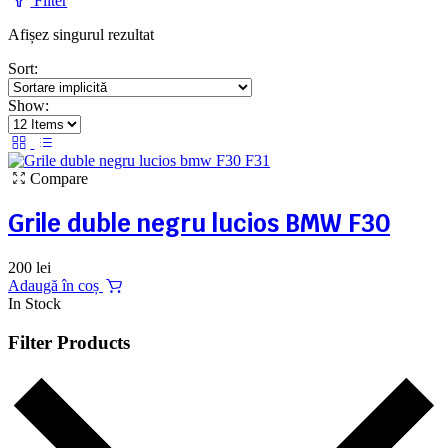
Filter
Afișez singurul rezultat
Sort:
Show:
Compare
Grile duble negru lucios BMW F30
200
lei
Adaugă în coș
In Stock
Filter Products