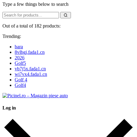
Type a few things below to search
Out of a total of 182 products:
Trending:
bara
8vlbgj.fada1.cn
2026
Golf5
vb7j5x.fada1.cn
wi7vx4.fada1.cn
Golf 4
Golf4
Log in