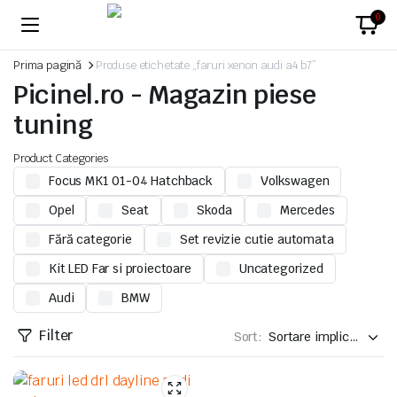
0
Prima pagină
Produse etichetate „faruri xenon audi a4 b7”
Picinel.ro - Magazin piese
tuning
Product Categories
Focus MK1 01-04 Hatchback
Volkswagen
Opel
Seat
Skoda
Mercedes
Fără categorie
Set revizie cutie automata
Kit LED Far si proiectoare
Uncategorized
Audi
BMW
Filter
Sort: