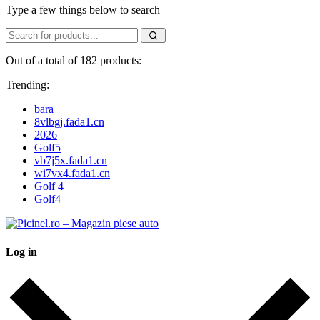
Type a few things below to search
Out of a total of 182 products:
Trending:
bara
8vlbgj.fada1.cn
2026
Golf5
vb7j5x.fada1.cn
wi7vx4.fada1.cn
Golf 4
Golf4
Log in