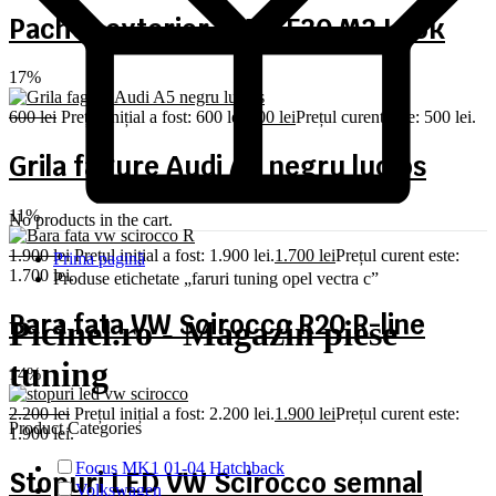
Pachet exterior BMW F30 M3 Look
17%
600
lei
Prețul inițial a fost: 600 lei.
500
lei
Prețul curent este: 500 lei.
Grila fagure Audi A5 negru lucios
11%
No products in the cart.
1.900
lei
Prețul inițial a fost: 1.900 lei.
1.700
lei
Prețul curent este:
Prima pagină
1.700 lei.
Produse etichetate „faruri tuning opel vectra c”
Bara fata VW Scirocco R20 R-line
Picinel.ro - Magazin piese
tuning
14%
2.200
lei
Prețul inițial a fost: 2.200 lei.
1.900
lei
Prețul curent este:
Product Categories
1.900 lei.
Focus MK1 01-04 Hatchback
Stopuri LED VW Scirocco semnal
Volkswagen