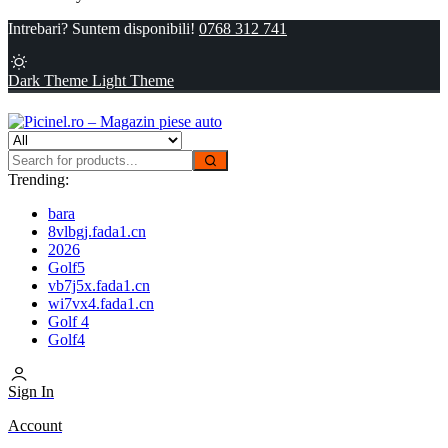
Intrebari? Suntem disponibili!
0768 312 741
Dark Theme
Light Theme
Trending:
bara
8vlbgj.fada1.cn
2026
Golf5
vb7j5x.fada1.cn
wi7vx4.fada1.cn
Golf 4
Golf4
Sign In
Account