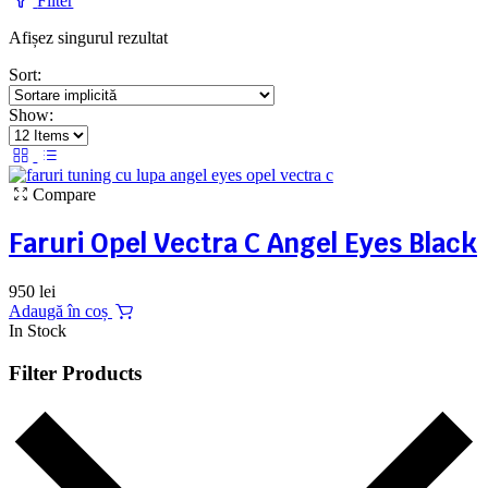
Filter
Afișez singurul rezultat
Sort:
Show:
Compare
Faruri Opel Vectra C Angel Eyes Black
950
lei
Adaugă în coș
In Stock
Filter Products