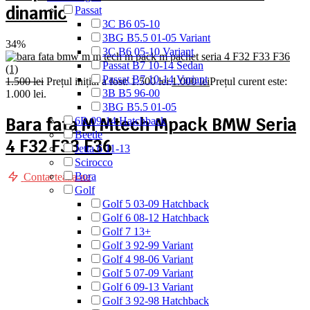
dinamic
Passat
3C B6 05-10
3BG B5.5 01-05 Variant
34%
3C B6 05-10 Variant
Passat B7 10-14 Sedan
Passat B7 10-14 Variant
1.500
lei
Prețul inițial a fost: 1.500 lei.
1.000
lei
Prețul curent este:
3B B5 96-00
1.000 lei.
3BG B5.5 01-05
Bara fata M Mtech Mpack BMW Seria
6R 09-14 Hatchback
Beetle
4 F32 F33 F36
Jetta 6 11-13
Scirocco
Bora
Contacteaza-ne
Golf
Golf 5 03-09 Hatchback
Golf 6 08-12 Hatchback
Golf 7 13+
Golf 3 92-99 Variant
Golf 4 98-06 Variant
Golf 5 07-09 Variant
Golf 6 09-13 Variant
Golf 3 92-98 Hatchback