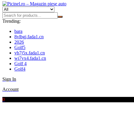
Trending:
bara
8vlbgj.fada1.cn
2026
Golf5
vb7j5x.fada1.cn
wi7vx4.fada1.cn
Golf 4
Golf4
Sign In
Account
0