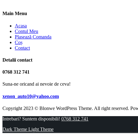
Main Menu
Acasa
Contul Meu
Plasează Comanda
Coș
Contact
Detalii contact
0768 312 741
Suna-ne oricand ai nevoie de ceva!
xenon_auto10@yahoo.com
Copyright 2023 © Blonwe WordPress Theme. All right reserved. Po
Intrebari? Suntem disponibili!
0768 312 741
Dark Theme
Light Theme