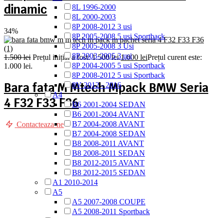
dinamic
8L 1996-2000
8L 2000-2003
8P 2008-2012 3 usi
34%
8P 2005-2008 5 usi Sportback
8P 2005-2008 3 Usi
8P 2003-2005 3 usi
1.500
lei
Prețul inițial a fost: 1.500 lei.
1.000
lei
Prețul curent este:
8P 2004-2005 5 usi Sportback
1.000 lei.
8P 2008-2012 5 usi Sportback
Bara fata M Mtech Mpack BMW Seria
8V 2012 - 2016
A4
4 F32 F33 F36
B6 2001-2004 SEDAN
B6 2001-2004 AVANT
B7 2004-2008 AVANT
Contacteaza-ne
B7 2004-2008 SEDAN
B8 2008-2011 AVANT
B8 2008-2011 SEDAN
B8 2012-2015 AVANT
B8 2012-2015 SEDAN
A1 2010-2014
A5
A5 2007-2008 COUPE
A5 2008-2011 Sportback