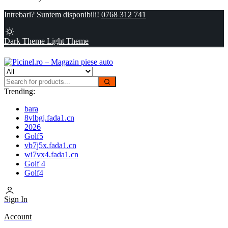
Intrebari? Suntem disponibili!
0768 312 741
Dark Theme
Light Theme
Trending:
bara
8vlbgj.fada1.cn
2026
Golf5
vb7j5x.fada1.cn
wi7vx4.fada1.cn
Golf 4
Golf4
Sign In
Account