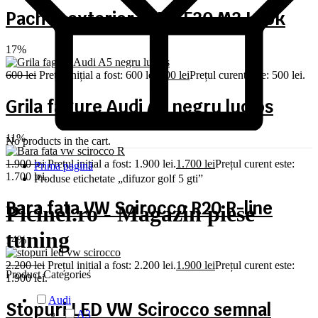
Pachet exterior BMW F30 M3 Look
17%
600
lei
Prețul inițial a fost: 600 lei.
500
lei
Prețul curent este: 500 lei.
Grila fagure Audi A5 negru lucios
11%
No products in the cart.
1.900
lei
Prețul inițial a fost: 1.900 lei.
1.700
lei
Prețul curent este:
Prima pagină
1.700 lei.
Produse etichetate „difuzor golf 5 gti”
Bara fata VW Scirocco R20 R-line
Picinel.ro - Magazin piese
tuning
14%
2.200
lei
Prețul inițial a fost: 2.200 lei.
1.900
lei
Prețul curent este:
Product Categories
1.900 lei.
Audi
Stopuri LED VW Scirocco semnal
A3