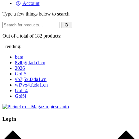
Account
Type a few things below to search
Out of a total of 182 products:
Trending:
bara
8vlbgj.fada1.cn
2026
Golf5
vb7j5x.fada1.cn
wi7vx4.fada1.cn
Golf 4
Golf4
Log in