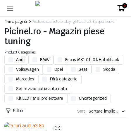
0
Prima pagină
Produse etichetate „daylight audi a3 8p sportback”
Picinel.ro - Magazin piese
tuning
Product Categories
Audi
BMW
Focus MK1 01-04 Hatchback
Volkswagen
Opel
Seat
Skoda
Mercedes
Fără categorie
Set revizie cutie automata
Kit LED Far si proiectoare
Uncategorized
Filter
Sort: