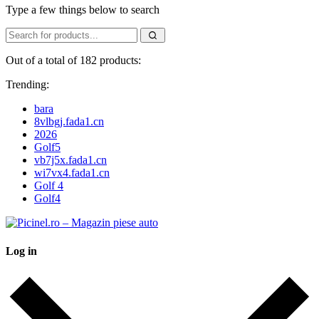
Type a few things below to search
Out of a total of 182 products:
Trending:
bara
8vlbgj.fada1.cn
2026
Golf5
vb7j5x.fada1.cn
wi7vx4.fada1.cn
Golf 4
Golf4
Log in