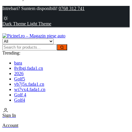
Intrebari? Suntem disponibili!
0768 312 741
Dark Theme
Light Theme
Trending:
bara
8vlbgj.fada1.cn
2026
Golf5
vb7j5x.fada1.cn
wi7vx4.fada1.cn
Golf 4
Golf4
Sign In
Account