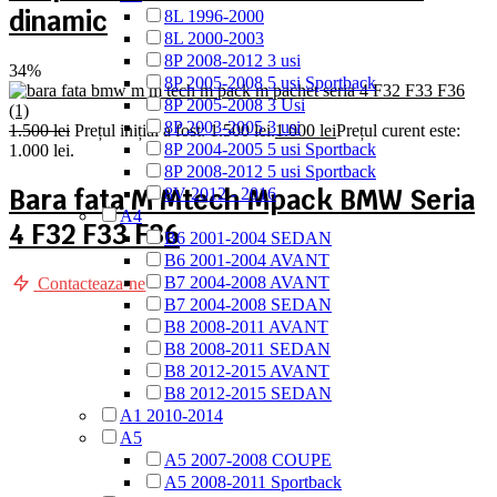
dinamic
8L 1996-2000
8L 2000-2003
8P 2008-2012 3 usi
34%
8P 2005-2008 5 usi Sportback
8P 2005-2008 3 Usi
8P 2003-2005 3 usi
1.500
lei
Prețul inițial a fost: 1.500 lei.
1.000
lei
Prețul curent este:
8P 2004-2005 5 usi Sportback
1.000 lei.
8P 2008-2012 5 usi Sportback
Bara fata M Mtech Mpack BMW Seria
8V 2012 - 2016
A4
4 F32 F33 F36
B6 2001-2004 SEDAN
B6 2001-2004 AVANT
B7 2004-2008 AVANT
Contacteaza-ne
B7 2004-2008 SEDAN
B8 2008-2011 AVANT
B8 2008-2011 SEDAN
B8 2012-2015 AVANT
B8 2012-2015 SEDAN
A1 2010-2014
A5
A5 2007-2008 COUPE
A5 2008-2011 Sportback