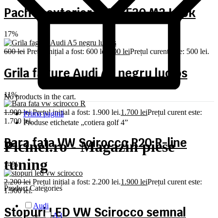
Pachet exterior BMW F30 M3 Look
17%
600
lei
Prețul inițial a fost: 600 lei.
500
lei
Prețul curent este: 500 lei.
Grila fagure Audi A5 negru lucios
11%
No products in the cart.
1.900
lei
Prețul inițial a fost: 1.900 lei.
1.700
lei
Prețul curent este:
Prima pagină
1.700 lei.
Produse etichetate „cotiera golf 4”
Bara fata VW Scirocco R20 R-line
Picinel.ro - Magazin piese
tuning
14%
2.200
lei
Prețul inițial a fost: 2.200 lei.
1.900
lei
Prețul curent este:
Product Categories
1.900 lei.
Audi
Stopuri LED VW Scirocco semnal
A3