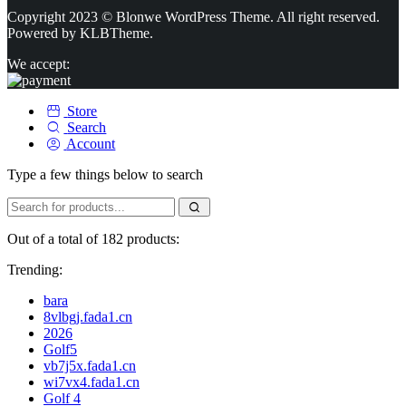
Copyright 2023 © Blonwe WordPress Theme. All right reserved.
Powered by
KLBTheme.
We accept:
Store
Search
Account
Type a few things below to search
Out of a total of 182 products:
Trending:
bara
8vlbgj.fada1.cn
2026
Golf5
vb7j5x.fada1.cn
wi7vx4.fada1.cn
Golf 4