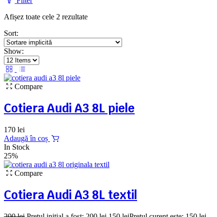
Filter
Afișez toate cele 2 rezultate
Sort:
Show:
Compare
Cotiera Audi A3 8L piele
170
lei
Adaugă în coș
In Stock
25%
Compare
Cotiera Audi A3 8L textil
200
lei
Prețul inițial a fost: 200 lei.
150
lei
Prețul curent este: 150 lei.