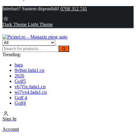
Intrebari? Suntem disponibili!
0768 312 741
Dark Theme
Light Theme
Trending:
bara
8vlbgj.fada1.cn
2026
Golf5
vb7j5x.fada1.cn
wi7vx4.fada1.cn
Golf 4
Golf4
Sign In
Account