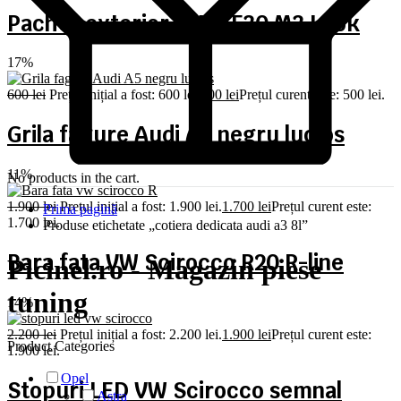
Pachet exterior BMW F30 M3 Look
17%
600
lei
Prețul inițial a fost: 600 lei.
500
lei
Prețul curent este: 500 lei.
Grila fagure Audi A5 negru lucios
11%
No products in the cart.
1.900
lei
Prețul inițial a fost: 1.900 lei.
1.700
lei
Prețul curent este:
Prima pagină
1.700 lei.
Produse etichetate „cotiera dedicata audi a3 8l”
Bara fata VW Scirocco R20 R-line
Picinel.ro - Magazin piese
tuning
14%
2.200
lei
Prețul inițial a fost: 2.200 lei.
1.900
lei
Prețul curent este:
Product Categories
1.900 lei.
Opel
Stopuri LED VW Scirocco semnal
Astra