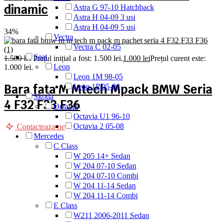
dinamic
Astra G 97-10 Hatchback
Astra H 04-09 3 usi
Astra H 04-09 5 usi
34%
Vectra
Vectra C 02-05
Seat
1.500
lei
Prețul inițial a fost: 1.500 lei.
1.000
lei
Prețul curent este:
Leon
1.000 lei.
Leon 1M 98-05
Bara fata M Mtech Mpack BMW Seria
Leon 1P 05-08
Skoda
4 F32 F33 F36
Octavia
Octavia U1 96-10
Octavia 2 05-08
Contacteaza-ne
Mercedes
C Class
W 205 14+ Sedan
W 204 07-10 Sedan
W 204 07-10 Combi
W 204 11-14 Sedan
W 204 11-14 Combi
E Class
W211 2006-2011 Sedan