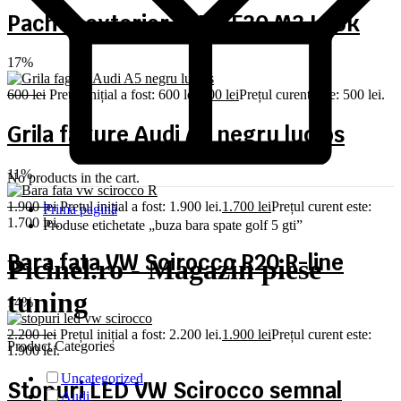
Pachet exterior BMW F30 M3 Look
17%
600
lei
Prețul inițial a fost: 600 lei.
500
lei
Prețul curent este: 500 lei.
Grila fagure Audi A5 negru lucios
11%
No products in the cart.
1.900
lei
Prețul inițial a fost: 1.900 lei.
1.700
lei
Prețul curent este:
Prima pagină
1.700 lei.
Produse etichetate „buza bara spate golf 5 gti”
Bara fata VW Scirocco R20 R-line
Picinel.ro - Magazin piese
tuning
14%
2.200
lei
Prețul inițial a fost: 2.200 lei.
1.900
lei
Prețul curent este:
Product Categories
1.900 lei.
Uncategorized
Stopuri LED VW Scirocco semnal
Audi