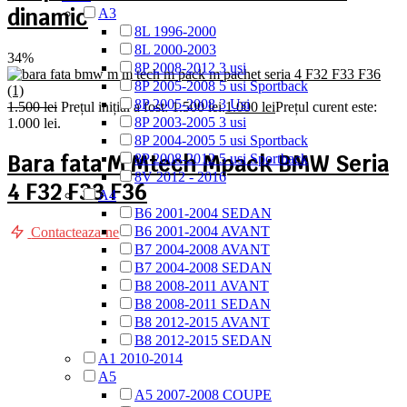
dinamic
A3
8L 1996-2000
8L 2000-2003
34%
8P 2008-2012 3 usi
8P 2005-2008 5 usi Sportback
8P 2005-2008 3 Usi
1.500
lei
Prețul inițial a fost: 1.500 lei.
1.000
lei
Prețul curent este:
8P 2003-2005 3 usi
1.000 lei.
8P 2004-2005 5 usi Sportback
Bara fata M Mtech Mpack BMW Seria
8P 2008-2012 5 usi Sportback
8V 2012 - 2016
4 F32 F33 F36
A4
B6 2001-2004 SEDAN
B6 2001-2004 AVANT
Contacteaza-ne
B7 2004-2008 AVANT
B7 2004-2008 SEDAN
B8 2008-2011 AVANT
B8 2008-2011 SEDAN
B8 2012-2015 AVANT
B8 2012-2015 SEDAN
A1 2010-2014
A5
A5 2007-2008 COUPE