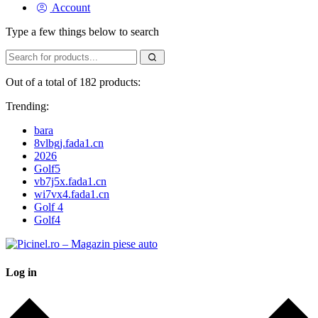
Account
Type a few things below to search
Out of a total of 182 products:
Trending:
bara
8vlbgj.fada1.cn
2026
Golf5
vb7j5x.fada1.cn
wi7vx4.fada1.cn
Golf 4
Golf4
Log in