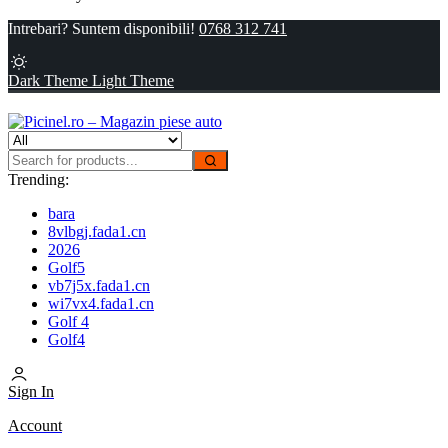
Intrebari? Suntem disponibili!
0768 312 741
Dark Theme
Light Theme
Trending:
bara
8vlbgj.fada1.cn
2026
Golf5
vb7j5x.fada1.cn
wi7vx4.fada1.cn
Golf 4
Golf4
Sign In
Account