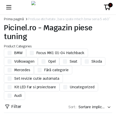
0
Prima pagină
Produse etichetate „bara spate mtech bmw seria 5 e60”
Picinel.ro - Magazin piese
tuning
Product Categories
BMW
Focus MK1 01-04 Hatchback
Volkswagen
Opel
Seat
Skoda
Mercedes
Fără categorie
Set revizie cutie automata
Kit LED Far si proiectoare
Uncategorized
Audi
Filter
Sort: