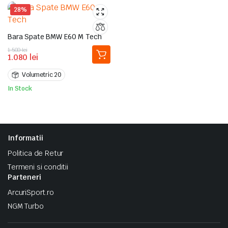
28%
Bara Spate BMW E60 M Tech
Prețul
Prețul
1.500
lei
1.080
lei
inițial
curent
a
este:
Volumetric 20
fost:
1.080 lei.
1.500 lei.
In Stock
Informatii
Politica de Retur
Termeni si conditii
Parteneri
ArcuriSport.ro
NGM Turbo