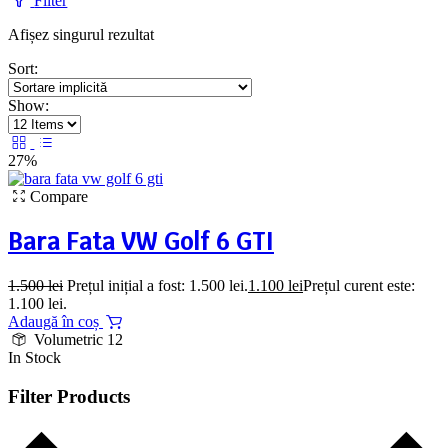
Filter
Afișez singurul rezultat
Sort:
Show:
27%
Compare
Bara Fata VW Golf 6 GTI
1.500
lei
Prețul inițial a fost: 1.500 lei.
1.100
lei
Prețul curent este:
1.100 lei.
Adaugă în coș
Volumetric 12
In Stock
Filter Products