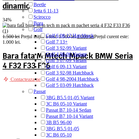
dinamic
Beetle
Jetta 6 11-13
Scirocco
34%
Bora
Golf
Golf 6 08-12 Hatchback
1.500
lei
Prețul inițial a fost: 1.500 lei.
1.000
lei
Prețul curent este:
Golf 7 13+
1.000 lei.
Golf 3 92-99 Variant
Bara fata M Mtech Mpack BMW Seria
Golf 4 98-06 Variant
Golf 5 07-09 Variant
4 F32 F33 F36
Golf 6 09-13 Variant
Golf 3 92-98 Hatchback
Golf 4 98-2004 Hatchback
Contacteaza-ne
Golf 5 03-09 Hatchback
Passat
3BG B5.5 01-05 Variant
3C B6 05-10 Variant
Passat B7 10-14 Sedan
Passat B7 10-14 Variant
3B B5 96-00
3BG B5.5 01-05
3C B6 05-10