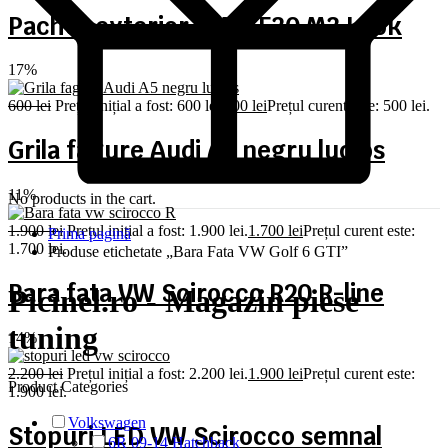
Pachet exterior BMW F30 M3 Look
17%
600
lei
Prețul inițial a fost: 600 lei.
500
lei
Prețul curent este: 500 lei.
Grila fagure Audi A5 negru lucios
11%
No products in the cart.
1.900
lei
Prețul inițial a fost: 1.900 lei.
1.700
lei
Prețul curent este:
Prima pagină
1.700 lei.
Produse etichetate „Bara Fata VW Golf 6 GTI”
Bara fata VW Scirocco R20 R-line
Picinel.ro - Magazin piese
tuning
14%
2.200
lei
Prețul inițial a fost: 2.200 lei.
1.900
lei
Prețul curent este:
Product Categories
1.900 lei.
Volkswagen
Stopuri LED VW Scirocco semnal
6R 09-14 Hatchback