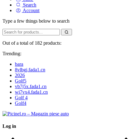
Search
Account
Type a few things below to search
Out of a total of 182 products:
Trending:
bara
8vlbgj.fada1.cn
2026
Golf5
vb7j5x.fada1.cn
wi7vx4.fada1.cn
Golf 4
Golf4
Log in