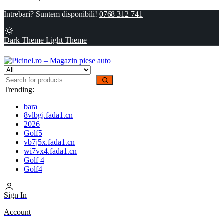
Intrebari? Suntem disponibili!
0768 312 741
Dark Theme
Light Theme
Trending:
bara
8vlbgj.fada1.cn
2026
Golf5
vb7j5x.fada1.cn
wi7vx4.fada1.cn
Golf 4
Golf4
Sign In
Account