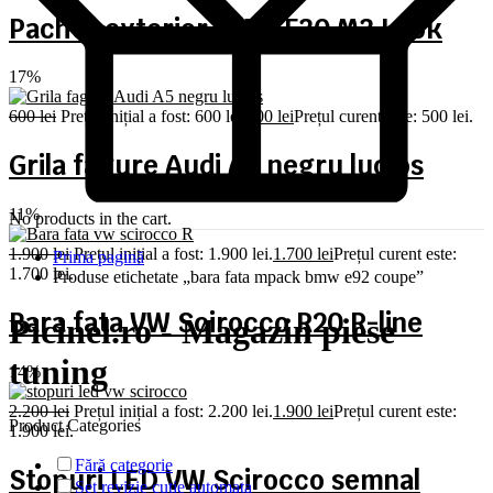
Pachet exterior BMW F30 M3 Look
17%
600
lei
Prețul inițial a fost: 600 lei.
500
lei
Prețul curent este: 500 lei.
Grila fagure Audi A5 negru lucios
11%
No products in the cart.
1.900
lei
Prețul inițial a fost: 1.900 lei.
1.700
lei
Prețul curent este:
Prima pagină
1.700 lei.
Produse etichetate „bara fata mpack bmw e92 coupe”
Bara fata VW Scirocco R20 R-line
Picinel.ro - Magazin piese
tuning
14%
2.200
lei
Prețul inițial a fost: 2.200 lei.
1.900
lei
Prețul curent este:
Product Categories
1.900 lei.
Fără categorie
Stopuri LED VW Scirocco semnal
Set revizie cutie automata