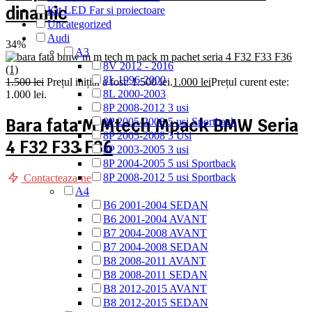
dinamic
Kit LED Far si proiectoare
Uncategorized
Audi
34%
A3
8V 2012 - 2016
8L 1996-2000
1.500
lei
Prețul inițial a fost: 1.500 lei.
1.000
lei
Prețul curent este:
8L 2000-2003
1.000 lei.
8P 2008-2012 3 usi
Bara fata M Mtech Mpack BMW Seria
8P 2005-2008 5 usi Sportback
8P 2005-2008 3 Usi
4 F32 F33 F36
8P 2003-2005 3 usi
8P 2004-2005 5 usi Sportback
8P 2008-2012 5 usi Sportback
Contacteaza-ne
A4
B6 2001-2004 SEDAN
B6 2001-2004 AVANT
B7 2004-2008 AVANT
B7 2004-2008 SEDAN
B8 2008-2011 AVANT
B8 2008-2011 SEDAN
B8 2012-2015 AVANT
B8 2012-2015 SEDAN