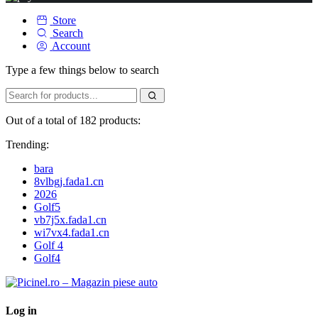
Store
Search
Account
Type a few things below to search
Out of a total of 182 products:
Trending:
bara
8vlbgj.fada1.cn
2026
Golf5
vb7j5x.fada1.cn
wi7vx4.fada1.cn
Golf 4
Golf4
Log in