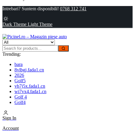
Intrebari? Suntem disponibili!
0768 312 741
Dark Theme
Light Theme
Trending:
bara
8vlbgj.fada1.cn
2026
Golf5
vb7j5x.fada1.cn
wi7vx4.fada1.cn
Golf 4
Golf4
Sign In
Account