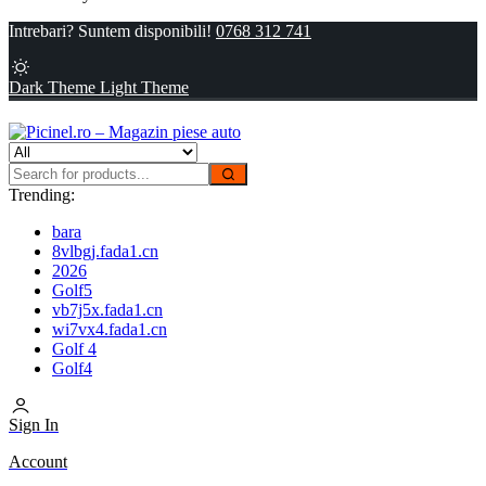
Intrebari? Suntem disponibili!
0768 312 741
Dark Theme
Light Theme
Trending:
bara
8vlbgj.fada1.cn
2026
Golf5
vb7j5x.fada1.cn
wi7vx4.fada1.cn
Golf 4
Golf4
Sign In
Account