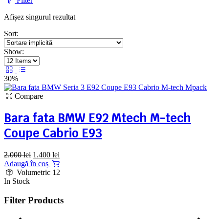
Filter
Afișez singurul rezultat
Sort:
Show:
30%
Compare
Bara fata BMW E92 Mtech M-tech
Coupe Cabrio E93
Prețul
Prețul
2.000
lei
1.400
lei
inițial
curent
Adaugă în coș
a
este:
Volumetric 12
fost:
1.400 lei.
In Stock
2.000 lei.
Filter Products