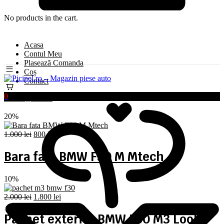
No products in the cart.
Acasa
Contul Meu
Plasează Comanda
Coș
Contact
0
Oferte generale
20%
Prețul
Prețul
1.000
lei
800
lei
inițial
curent
a
este:
Bara fata BMW F30 M Mtech
fost:
800 lei.
1.000 lei.
10%
Prețul
Prețul
2.000
lei
1.800
lei
inițial
curent
a
este:
Pachet exterior BMW F30 M3 Look
fost:
1.800 lei.