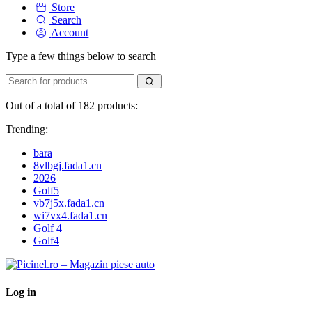
Store
Search
Account
Type a few things below to search
Out of a total of 182 products:
Trending:
bara
8vlbgj.fada1.cn
2026
Golf5
vb7j5x.fada1.cn
wi7vx4.fada1.cn
Golf 4
Golf4
Log in