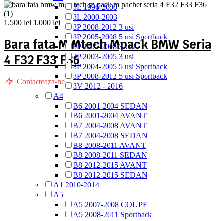
8L 1996-2000
8L 2000-2003
Prețul
Prețul
1.500
lei
1.000
lei
8P 2008-2012 3 usi
inițial
curent
8P 2005-2008 5 usi Sportback
a
este:
Bara fata M Mtech Mpack BMW Seria
8P 2005-2008 3 Usi
fost:
1.000 lei.
4 F32 F33 F36
8P 2003-2005 3 usi
1.500 lei.
8P 2004-2005 5 usi Sportback
8P 2008-2012 5 usi Sportback
Contacteaza-ne
8V 2012 - 2016
A4
B6 2001-2004 SEDAN
B6 2001-2004 AVANT
B7 2004-2008 AVANT
B7 2004-2008 SEDAN
B8 2008-2011 AVANT
B8 2008-2011 SEDAN
B8 2012-2015 AVANT
B8 2012-2015 SEDAN
A1 2010-2014
A5
A5 2007-2008 COUPE
A5 2008-2011 Sportback