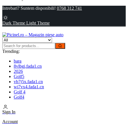
Intrebari? Suntem disponibili!
0768 312 741
Dark Theme
Light Theme
Trending:
bara
8vlbgj.fada1.cn
2026
Golf5
vb7j5x.fada1.cn
wi7vx4.fada1.cn
Golf 4
Golf4
Sign In
Account