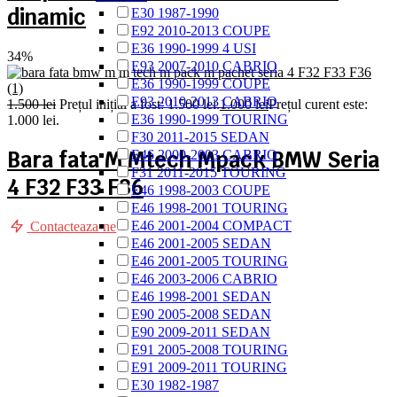
dinamic
E30 1987-1990
E92 2010-2013 COUPE
E36 1990-1999 4 USI
34%
E93 2007-2010 CABRIO
E36 1990-1999 COUPE
E93 2010-2013 CABRIO
1.500
lei
Prețul inițial a fost: 1.500 lei.
1.000
lei
Prețul curent este:
E36 1990-1999 TOURING
1.000 lei.
F30 2011-2015 SEDAN
Bara fata M Mtech Mpack BMW Seria
E46 2000-2003 CABRIO
F31 2011-2015 TOURING
4 F32 F33 F36
E46 1998-2003 COUPE
E46 1998-2001 TOURING
E46 2001-2004 COMPACT
Contacteaza-ne
E46 2001-2005 SEDAN
E46 2001-2005 TOURING
E46 2003-2006 CABRIO
E46 1998-2001 SEDAN
E90 2005-2008 SEDAN
E90 2009-2011 SEDAN
E91 2005-2008 TOURING
E91 2009-2011 TOURING
E30 1982-1987