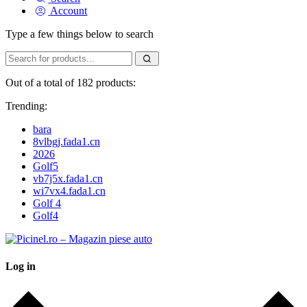
Account
Type a few things below to search
Out of a total of 182 products:
Trending:
bara
8vlbgj.fada1.cn
2026
Golf5
vb7j5x.fada1.cn
wi7vx4.fada1.cn
Golf 4
Golf4
Log in