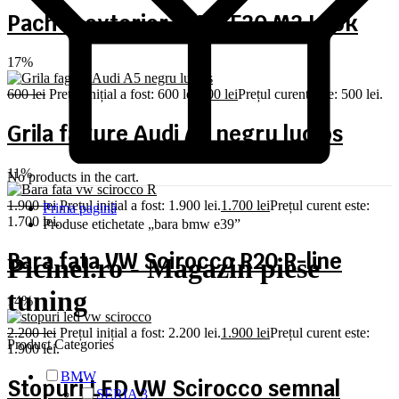
Pachet exterior BMW F30 M3 Look
17%
600
lei
Prețul inițial a fost: 600 lei.
500
lei
Prețul curent este: 500 lei.
Grila fagure Audi A5 negru lucios
11%
No products in the cart.
1.900
lei
Prețul inițial a fost: 1.900 lei.
1.700
lei
Prețul curent este:
Prima pagină
1.700 lei.
Produse etichetate „bara bmw e39”
Bara fata VW Scirocco R20 R-line
Picinel.ro - Magazin piese
tuning
14%
2.200
lei
Prețul inițial a fost: 2.200 lei.
1.900
lei
Prețul curent este:
Product Categories
1.900 lei.
BMW
Stopuri LED VW Scirocco semnal
SERIA 3