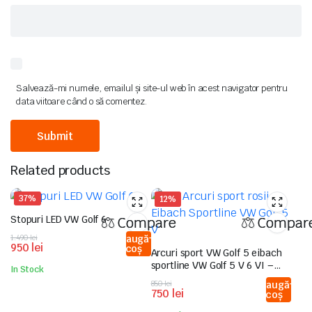
Salvează-mi numele, emailul și site-ul web în acest navigator pentru
data viitoare când o să comentez.
Related products
37%
12%
Stopuri LED VW Golf 6
Compare
Compar
Prețul
Prețul
1.490
lei
Adaugă
950
lei
în coș
inițial
curent
Arcuri sport VW Golf 5 eibach
a
este:
sportline VW Golf 5 V 6 VI –
In Stock
fost:
950 lei.
Livrare Rapida
Prețul
Prețul
850
lei
Adaugă
1.490 lei.
750
lei
în coș
inițial
curent
a
este: