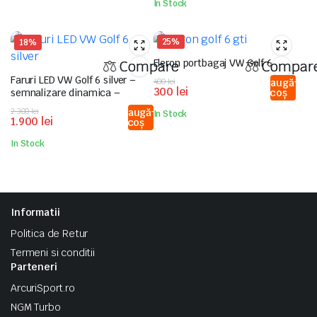
In Stock
fost:
750 lei.
850 lei.
25%
18%
Eleron portbagaj VW Golf 6 GTI
Compare
Compar
Faruri LED VW Golf 6 silver –
Prețul
Prețul
400
lei
Adaugă
300
lei
semnalizare dinamica –
în coș
inițial
curent
a
este:
Prețul
Prețul
2.300
lei
Adaugă
In Stock
fost:
300 lei.
1.900
lei
în coș
inițial
curent
400 lei.
a
este:
In Stock
fost:
1.900 lei.
2.300 lei.
Informatii
Politica de Retur
Termeni si conditii
Parteneri
ArcuriSport.ro
NGM Turbo