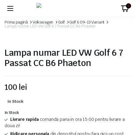
0
Prima pagină
Volkswagen
Golf
Golf 6 09-13 Variant
Lampa numar LED VW Golf 6 7 Passat CC B6 Phaeton
Lampa numar LED VW Golf 6 7
Passat CC B6 Phaeton
100
lei
In Stock
In Stock
Livrare rapida
comanda pana in ora 15:00 pentru livrare a
doua zi!
Ridicare personala
din depozitul nostru fara nici-un cost