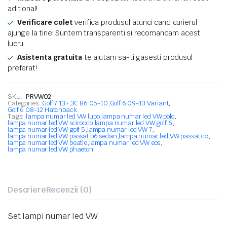
aditional!
Verificare colet
verifica produsul atunci cand curierul
ajunge la tine! Suntem transparenti si recomandam acest
lucru.
Asistenta gratuita
te ajutam sa-ti gasesti produsul
preferat!
SKU:
PRVW02
Categories:
Golf 7 13+
,
3C B6 05-10
,
Golf 6 09-13 Variant
,
Golf 6 08-12 Hatchback
Tags:
lampa numar led VW lupo
,
lampa numar led VW polo
,
lampa numar led VW scirocco
,
lampa numar led VW golf 6
,
lampa numar led VW golf 5
,
lampa numar led VW 7
,
lampa numar led VW passat b6 sedan
,
lampa numar led VW passat cc
,
lampa numar led VW beatle
,
lampa numar led VW eos
,
lampa numar led VW phaeton
Descriere
Recenzii (0)
Set lampi numar led VW