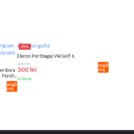
25%
Eleron Portbagaj VW Golf 6
Prețul
Prețul
400
lei
Adaugă
300
lei
în coș
an Bora
inițial
curent
t Porche
a
este:
In Stock
Adaugă
fost:
300 lei.
în coș
400 lei.