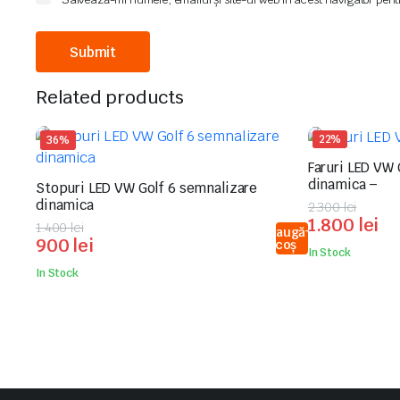
Related products
22%
36%
Faruri LED VW 
dinamica –
Stopuri LED VW Golf 6 semnalizare
dinamica
Prețul
Prețul
2.300
lei
1.800
lei
Prețul
Prețul
inițial
curent
1.400
lei
Adaugă
900
lei
în coș
inițial
curent
a
este:
In Stock
a
este:
fost:
1.800 lei.
In Stock
fost:
900 lei.
2.300 lei.
1.400 lei.