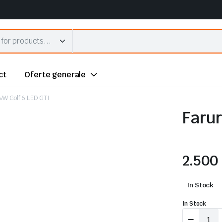
ct
Oferte generale
 VW Golf 6 LED GTI
Farur
2.500
In Stock
In Stock
Faruri