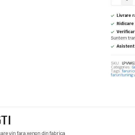
VW
Golf
6
Livrare 
LED
GTI
Ridicare
quantity
Verifica
Suntem tran
Asistent
SKU:
LPVWG
Categories:
G
Tags:
faruri c
faruri tuning 
GTI
are vin fara xenon din fabrica