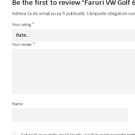
Be the first to review “Faruri VW Golf 
Adresa ta de email nu va fi publicată.
Câmpurile obligatorii s
Your rating
*
Your review
*
Name
Salvează-mi numele, emailul și site-ul web în acest navigator pent