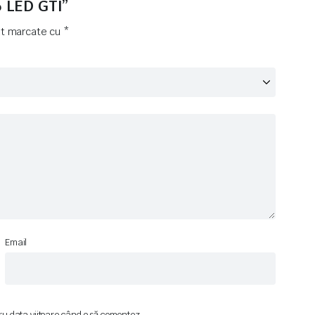
6 LED GTI”
unt marcate cu
*
Email
ru data viitoare când o să comentez.