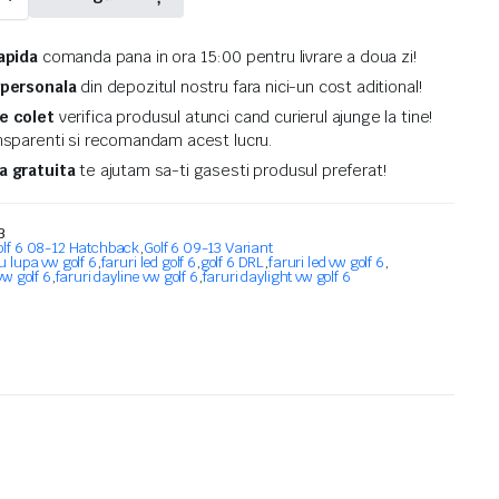
rapida
comanda pana in ora 15:00 pentru livrare a doua zi!
 personala
din depozitul nostru fara nici-un cost aditional!
re colet
verifica produsul atunci cand curierul ajunge la tine!
sparenti si recomandam acest lucru.
a gratuita
te ajutam sa-ti gasesti produsul preferat!
3
olf 6 08-12 Hatchback
,
Golf 6 09-13 Variant
u lupa vw golf 6
,
faruri led golf 6
,
golf 6 DRL
,
faruri led vw golf 6
,
vw golf 6
,
faruri dayline vw golf 6
,
faruri daylight vw golf 6