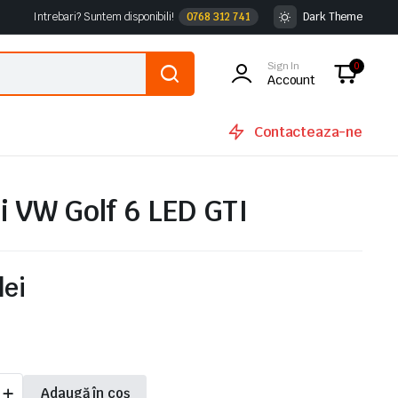
Intrebari? Suntem disponibili!
0768 312 741
Dark Theme
Sign In
0
Account
Contacteaza-ne
i VW Golf 6 LED GTI
lei
Adaugă în coș