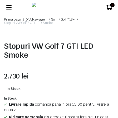
0
Prima pagină
Volkswagen
Golf
Golf 7 13+
Stopuri VW Golf 7 GTI LED Smoke
Stopuri VW Golf 7 GTI LED
Smoke
2.730
lei
In Stock
In Stock
Livrare rapida
comanda pana in ora 15:00 pentru livrare a
doua zi!
Ridicare personala
din depozitul nostru fara nici-un cost