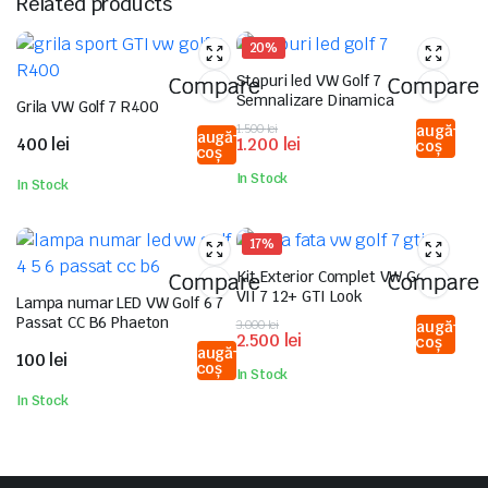
Related products
20%
Stopuri led VW Golf 7
Compare
Compare
Semnalizare Dinamica
Grila VW Golf 7 R400
Prețul
Prețul
1.500
lei
Adaugă
Adaugă
400
lei
1.200
lei
în coș
inițial
curent
în coș
a
este:
In Stock
In Stock
fost:
1.200 lei.
1.500 lei.
17%
Kit Exterior Complet VW Golf
Compare
Compare
VII 7 12+ GTI Look
Lampa numar LED VW Golf 6 7
Passat CC B6 Phaeton
Prețul
Prețul
3.000
lei
Adaugă
2.500
lei
în coș
inițial
curent
Adaugă
100
lei
a
este:
în coș
In Stock
fost:
2.500 lei.
In Stock
3.000 lei.