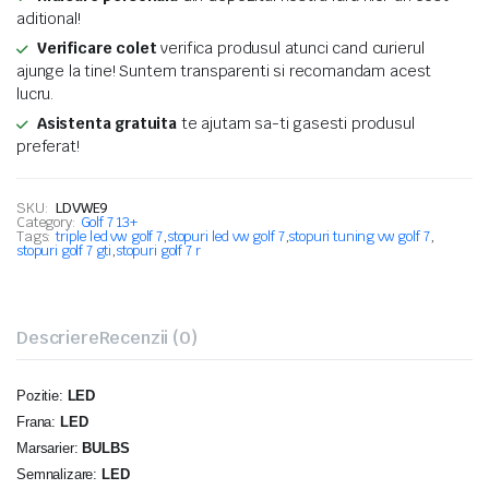
aditional!
Verificare colet
verifica produsul atunci cand curierul
ajunge la tine! Suntem transparenti si recomandam acest
lucru.
Asistenta gratuita
te ajutam sa-ti gasesti produsul
preferat!
SKU:
LDVWE9
Category:
Golf 7 13+
Tags:
triple led vw golf 7
,
stopuri led vw golf 7
,
stopuri tuning vw golf 7
,
stopuri golf 7 gti
,
stopuri golf 7 r
Descriere
Recenzii (0)
Pozitie:
LED
Frana:
LED
Marsarier:
BULBS
Semnalizare:
LED