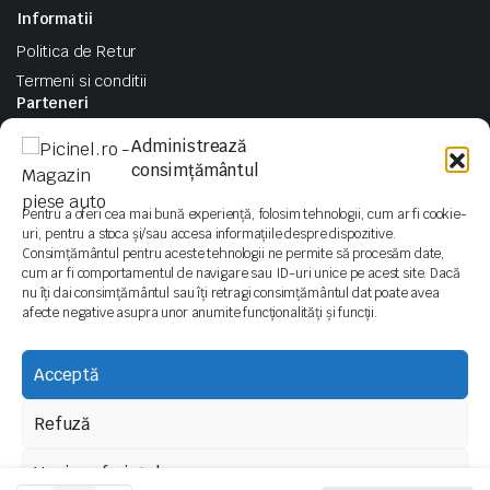
Informatii
Politica de Retur
Termeni si conditii
Parteneri
ArcuriSport.ro
Administrează
NGM Turbo
consimțământul
Pentru a oferi cea mai bună experiență, folosim tehnologii, cum ar fi cookie-
Follow us:
uri, pentru a stoca și/sau accesa informațiile despre dispozitive.
Consimțământul pentru aceste tehnologii ne permite să procesăm date,
cum ar fi comportamentul de navigare sau ID-uri unice pe acest site. Dacă
nu îți dai consimțământul sau îți retragi consimțământul dat poate avea
afecte negative asupra unor anumite funcționalități și funcții.
Copyright 2023 © Blonwe WordPress Theme. All right reserved. Powered by
KLBTheme.
Acceptă
We accept:
Refuză
Vezi preferințele