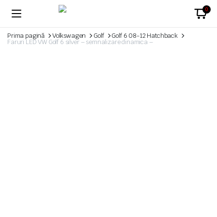
0
Prima pagină
Volkswagen
Golf
Golf 6 08-12 Hatchback
Faruri LED VW Golf 6 silver – semnalizare dinamica –