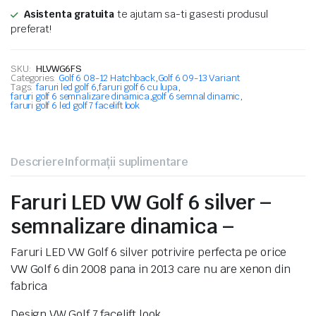
Asistenta gratuita
te ajutam sa-ti gasesti produsul
preferat!
SKU:
HLVWG6FS
Categories:
Golf 6 08-12 Hatchback
,
Golf 6 09-13 Variant
Tags:
faruri led golf 6
,
faruri golf 6 cu lupa
,
faruri golf 6 semnalizare dinamica
,
golf 6 semnal dinamic
,
faruri golf 6 led golf 7 facelift look
Descriere
Informații suplimentare
Faruri LED VW Golf 6 silver –
semnalizare dinamica –
Faruri LED VW Golf 6 silver potrivire perfecta pe orice
VW Golf 6 din 2008 pana in 2013 care nu are xenon din
fabrica
Design VW Golf 7 facelift look