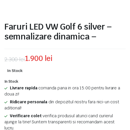
Faruri LED VW Golf 6 silver –
semnalizare dinamica –
1.900
lei
2.300
lei
Prețul
Prețul
In Stock
inițial
curent
In Stock
a
este:
Livrare rapida
comanda pana in ora 15:00 pentru livrare a
doua zi!
fost:
1.900 lei.
Ridicare personala
din depozitul nostru fara nici-un cost
2.300 lei.
aditional!
Verificare colet
verifica produsul atunci cand curierul
ajunge la tine! Suntem transparenti si recomandam acest
lucru.