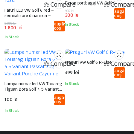
Eleron portbagaj VW Golf 6 GTI
Compare
Compar
Faruri LED VW Golf 6 red –
Prețul
Prețul
400
lei
Adaugă
300
lei
semnalizare dinamica –
în coș
inițial
curent
a
este:
Prețul
Prețul
2.300
lei
Adaugă
In Stock
fost:
300 lei.
1.800
lei
în coș
inițial
curent
400 lei.
a
este:
In Stock
fost:
1.800 lei.
2.300 lei.
Praguri VW Golf 6 R-Line
Compare
Compar
Adaugă
499
lei
în coș
Lampa numar led VW Touareg
In Stock
Tiguan Bora Golf 4 5 Variant
Passat 3bg Variant Porche
Adaugă
100
lei
Cayenne
în coș
In Stock