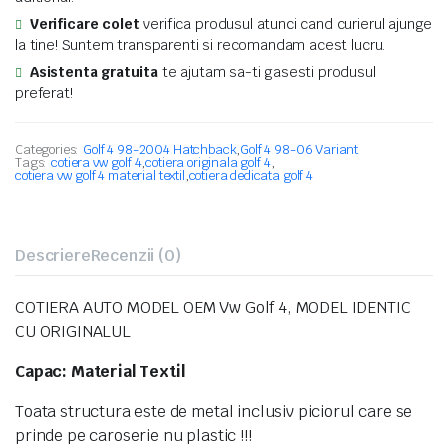
Verificare colet
verifica produsul atunci cand curierul ajunge
la tine! Suntem transparenti si recomandam acest lucru.
Asistenta gratuita
te ajutam sa-ti gasesti produsul
preferat!
Categories:
Golf 4 98-2004 Hatchback
,
Golf 4 98-06 Variant
Tags:
cotiera vw golf 4
,
cotiera originala golf 4
,
cotiera vw golf 4 material textil
,
cotiera dedicata golf 4
Descriere
Recenzii (0)
COTIERA AUTO MODEL OEM Vw Golf 4, MODEL IDENTIC
CU ORIGINALUL
Capac: Material Textil
Toata structura este de metal inclusiv piciorul care se
prinde pe caroserie nu plastic !!!