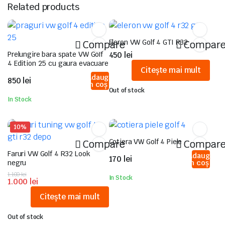
Related products
Eleron VW Golf 4 GTI R32
Compare
Compar
Prelungire bara spate VW Golf
450
lei
4 Edition 25 cu gaura evacuare
Citește mai mult
Adaugă
850
lei
în coș
Out of stock
In Stock
10%
Cotiera VW Golf 4 Piele
Compare
Compar
Faruri VW Golf 4 R32 Look
Adaugă
170
lei
negru
în coș
Prețul
Prețul
1.100
lei
In Stock
1.000
lei
inițial
curent
a
este:
Citește mai mult
fost:
1.000 lei.
1.100 lei.
Out of stock