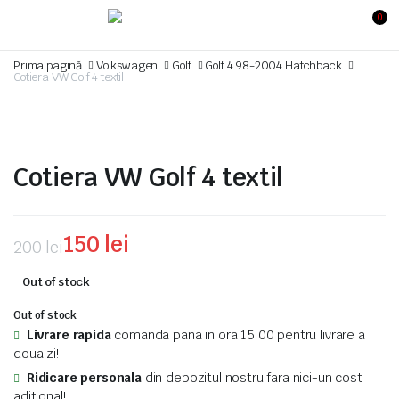
0
Prima pagină
Volkswagen
Golf
Golf 4 98-2004 Hatchback
Cotiera VW Golf 4 textil
Cotiera VW Golf 4 textil
150
lei
200
lei
Prețul
Prețul
Out of stock
inițial
curent
Out of stock
a
este:
Livrare rapida
comanda pana in ora 15:00 pentru livrare a
doua zi!
fost:
150 lei.
Ridicare personala
din depozitul nostru fara nici-un cost
200 lei.
aditional!