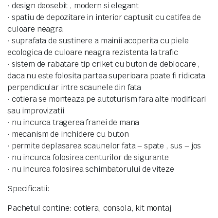
· design deosebit , modern si elegant
· spatiu de depozitare in interior captusit cu catifea de
culoare neagra
· suprafata de sustinere a mainii acoperita cu piele
ecologica de culoare neagra rezistenta la trafic
· sistem de rabatare tip criket cu buton de deblocare ,
daca nu este folosita partea superioara poate fi ridicata
perpendicular intre scaunele din fata
· cotiera se monteaza pe autoturism fara alte modificari
sau improvizatii
· nu incurca tragerea franei de mana
· mecanism de inchidere cu buton
· permite deplasarea scaunelor fata – spate , sus – jos
· nu incurca folosirea centurilor de sigurante
· nu incurca folosirea schimbatorului de viteze
Specificatii:
Pachetul contine: cotiera, consola, kit montaj