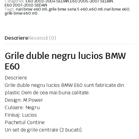
Categories:
E60 2003-2004 SEDAN
,
E60 2005-2007 SEDAN
,
E60 2007-2010 SEDAN
Tags:
nari bmw e60 m5
,
grile bmw seria 5 e60
,
e60 m5
,
nari bmw e60
,
grile bmw e60 m5
Descriere
Recenzii (0)
Grile duble negru lucios BMW
E60
Descriere
Grile duble negru lucios BMW E60 sunt fabricate din
plastic Oem de cea mai buna calitate.
Design: M Power
Culoare: Negru
Finisaj: Lucios
Pachetul Contine
Un set de grile centrale (2 bucati).