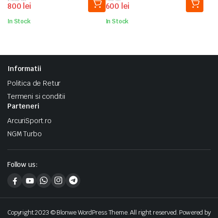
800
lei
600
lei
inițial
curent
inițial
curent
a
este:
a
este:
In Stock
In Stock
fost:
800 lei.
fost:
600 lei.
1.000 lei.
700 lei.
Informatii
Politica de Retur
Termeni si conditii
Parteneri
ArcuriSport.ro
NGM Turbo
Follow us:
Copyright 2023 © Blonwe WordPress Theme. All right reserved. Powered by