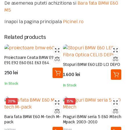
De asemenea puteti achizitiona si
Bara fata BMW E60
M5
Inapoi la pagina principala
Picinel.ro
Related products
Proiectoare Ceata BMW E90
E91 E92 E60 E61 E63 E64
Stopuri BMW E60 LED LCI DEPO
250
lei
1.600
lei
In Stock
In Stock
20%
15%
Bara fata BMW E60 M-tech M-
Praguri BMW seria 5 E60 Mtech
pack
Mpack 2003-2010
Prețul
Prețul
Prețul
Prețul
1.000
lei
700
lei