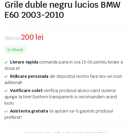
Grile duble negru lucios BMW
E60 2003-2010
200
lei
300
lei
Prețul
Prețul
In Stock
inițial
curent
Livrare rapida
comanda pana in ora 15:00 pentru livrare a
a
este:
doua zi!
fost:
200 lei.
Ridicare personala
din depozitul nostru fara nici-un cost
aditional!
300 lei.
Verificare colet
verifica produsul atunci cand curierul
ajunge la tine! Suntem transparenti si recomandam acest
lucru.
Asistenta gratuita
te ajutam sa-ti gasesti produsul
preferat!