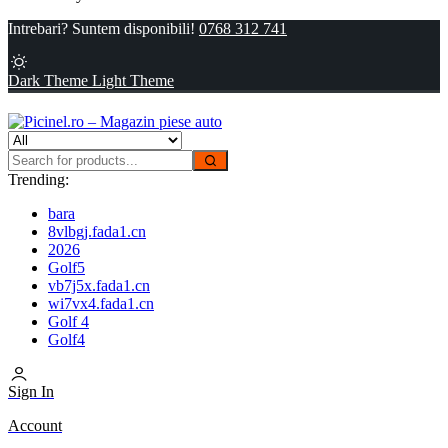
Intrebari? Suntem disponibili!
0768 312 741
Dark Theme
Light Theme
Trending:
bara
8vlbgj.fada1.cn
2026
Golf5
vb7j5x.fada1.cn
wi7vx4.fada1.cn
Golf 4
Golf4
Sign In
Account