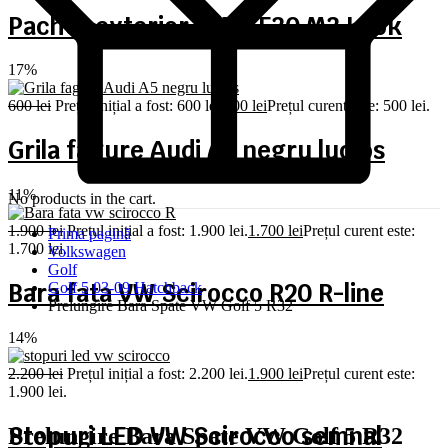
Pachet exterior BMW F30 M3 Look
17%
600
lei
Prețul inițial a fost: 600 lei.
500
lei
Prețul curent este: 500 lei.
Grila fagure Audi A5 negru lucios
11%
No products in the cart.
1.900
lei
Prețul inițial a fost: 1.900 lei.
1.700
lei
Prețul curent este:
Prima pagină
1.700 lei.
Volkswagen
Golf
Bara fata VW Scirocco R20 R-line
Golf 5 03-09 Hatchback
Prelungire Bara Spate VW Golf 5 R32
14%
2.200
lei
Prețul inițial a fost: 2.200 lei.
1.900
lei
Prețul curent este:
1.900 lei.
Stopuri LED VW Scirocco semnal
Prelungire Bara Spate VW Golf 5 R32