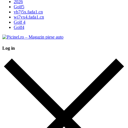
2026
Golf5
vb7j5x.fada1.cn
wi7vx4.fada1.cn
Golf 4
Golf4
Log in