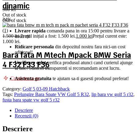
dinamic
500
lei
Out of stock
34%
Out of stock
Livrare rapida
comanda pana in ora 15:00 pentru livrare a
1.500
lei
Prețul inițial a fost: 1.500 lei.
1.000
lei
Prețul curent este:
doua zi!
1.000 lei.
Ridicare personala
din depozitul nostru fara nici-un cost
aditional!
Bara fata M Mtech Mpack BMW Seria
4 F32 F33 F36
Verificare colet
verifica produsul atunci cand curierul ajunge
la tine! Suntem transparenti si recomandam acest lucru.
Contacteaza-ne
Asistenta gratuita
te ajutam sa-ti gasesti produsul preferat!
Category:
Golf 5 03-09 Hatchback
Tags:
Prelungire Bara Spate VW Golf 5 R32
,
lip bara vw golf 5 r32
,
fusta bara spate vw golf 5 r32
Descriere
Recenzii (0)
Descriere