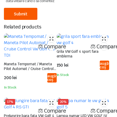
data viitoare când o să comentez.
Related products
Compare
Compar
Grila VW Golf 4 sport fara
emblema
Adaugă
Maneta Tempomat / Maneta
150
lei
în coș
Pilot Automat / Cruise Control
Vw Golf 4 IV TDI
In Stock
Adaugă
200
lei
în coș
In Stock
17%
20%
Compare
Compar
Prelungire bara fata VW Golf 4
Lampa numar LED VW GOLF IV