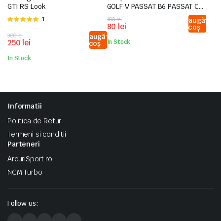
GTI RS Look
GOLF V PASSAT B6 PASSAT CC
EOS PHATEON NEW BEETLE 06-
Evaluat
1
Prețul
Prețul
100
lei
Adaugă
SCIROCO LUPO 99-06 POLO
80
lei
în coș
la
5.00
din
inițial
curent
9N3
Prețul
Prețul
300
lei
Adaugă
5
a
este:
250
lei
In Stock
în coș
inițial
curent
fost:
80 lei.
a
este:
100 lei.
In Stock
fost:
250 lei.
300 lei.
Informatii
Politica de Retur
Termeni si conditii
Parteneri
ArcuriSport.ro
NGM Turbo
Follow us: