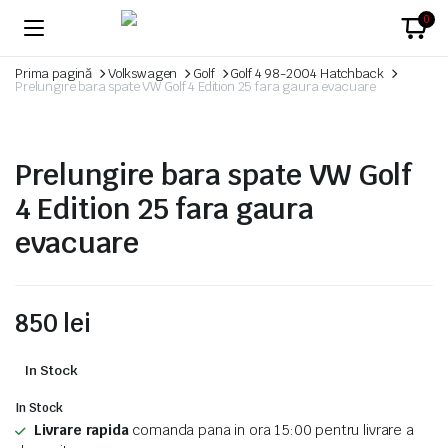
0
Prima pagină
Volkswagen
Golf
Golf 4 98-2004 Hatchback
Prelungire bara spate VW Golf 4 Edition 25 fara gaura evacuare
Prelungire bara spate VW Golf
4 Edition 25 fara gaura
evacuare
850
lei
In Stock
In Stock
Livrare rapida
comanda pana in ora 15:00 pentru livrare a