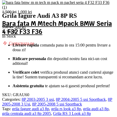
Prețul
Prețul
1.500
lei
1.000
lei
Grila fagure Audi A3 8P RS
inițial
curent
a
este:
Bara fata M Mtech Mpack BMW Seria
fost:
1.000 lei.
Prețul
Prețul
550
lei
500
lei
4 F32 F33 F36
1.500 lei.
inițial
curent
In Stock
a
este:
In Stock
fost:
500 lei.
Contacteaza-ne
Livrare rapida
comanda pana in ora 15:00 pentru livrare a
550 lei.
doua zi!
Ridicare personala
din depozitul nostru fara nici-un cost
aditional!
Verificare colet
verifica produsul atunci cand curierul ajunge
la tine! Suntem transparenti si recomandam acest lucru.
Asistenta gratuita
te ajutam sa-ti gasesti produsul preferat!
SKU:
GRAU60
Categories:
8P 2003-2005 3 usi
,
8P 2004-2005 5 usi Sportback
,
8P
2005-2008 3 Usi
,
8P 2005-2008 5 usi Sportback
Tags:
grila fagure audi a3 8p
,
grila rs look a3 8p
,
grila audi a3 8p
,
grila centrala audi a3 8p 2005
,
Grila RS 3 Look a3 8p