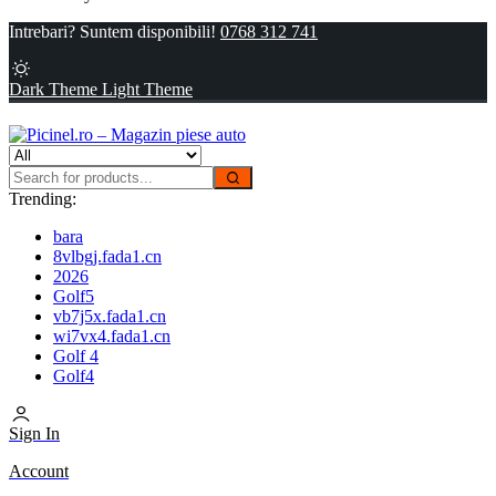
Intrebari? Suntem disponibili!
0768 312 741
Dark Theme
Light Theme
Trending:
bara
8vlbgj.fada1.cn
2026
Golf5
vb7j5x.fada1.cn
wi7vx4.fada1.cn
Golf 4
Golf4
Sign In
Account