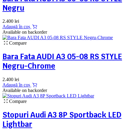
Negru
2.400
lei
Adaugă în coș
Available on backorder
Compare
Bara Fata AUDI A3 05-08 RS STYLE
Negru-Chrome
2.400
lei
Adaugă în coș
Available on backorder
Compare
Stopuri Audi A3 8P Sportback LED
Lightbar