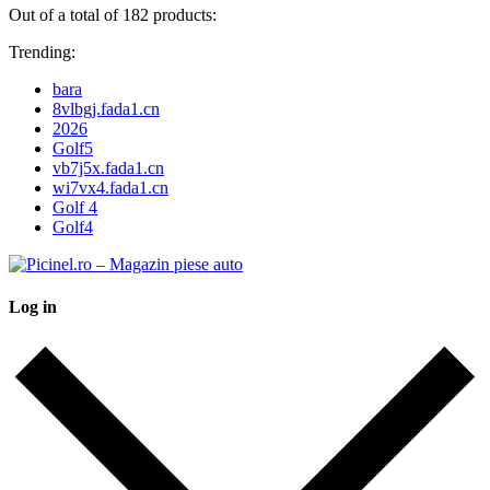
Out of a total of 182 products:
Trending:
bara
8vlbgj.fada1.cn
2026
Golf5
vb7j5x.fada1.cn
wi7vx4.fada1.cn
Golf 4
Golf4
Log in