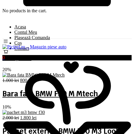
No products in the cart.
Acasa
Contul Meu
Plasează Comanda
Coș
Contact
0
Oferte generale
20%
Prețul
Prețul
1.000
lei
800
lei
inițial
curent
a
este:
Bara fata BMW F30 M Mtech
fost:
800 lei.
1.000 lei.
10%
Prețul
Prețul
2.000
lei
1.800
lei
inițial
curent
a
este:
Pachet exterior BMW F30 M3 Look
fost:
1.800 lei.