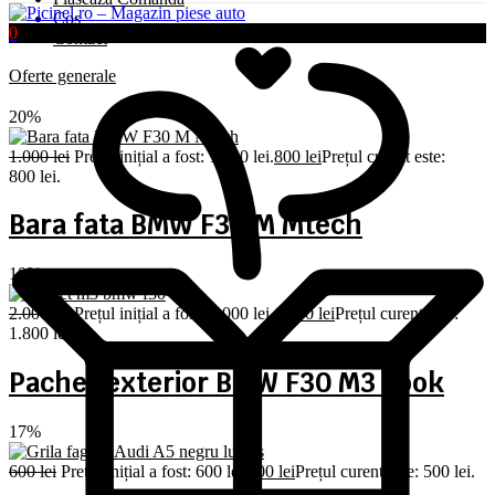
Coș
0
Contact
Oferte generale
20%
1.000
lei
Prețul inițial a fost: 1.000 lei.
800
lei
Prețul curent este:
800 lei.
Bara fata BMW F30 M Mtech
10%
2.000
lei
Prețul inițial a fost: 2.000 lei.
1.800
lei
Prețul curent este:
1.800 lei.
Pachet exterior BMW F30 M3 Look
17%
600
lei
Prețul inițial a fost: 600 lei.
500
lei
Prețul curent este: 500 lei.