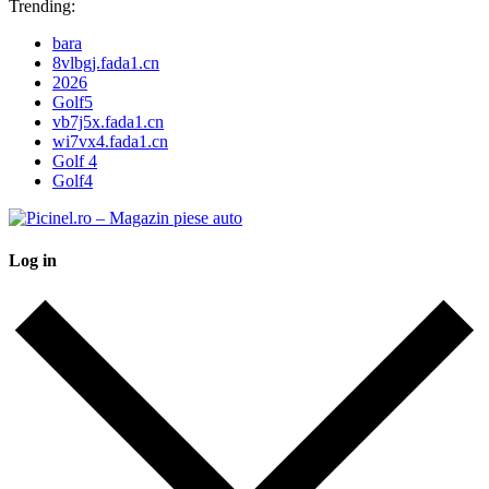
Trending:
bara
8vlbgj.fada1.cn
2026
Golf5
vb7j5x.fada1.cn
wi7vx4.fada1.cn
Golf 4
Golf4
Log in