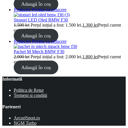
Adaugă în coș
Reducere
Produs cu reducere
Stopuri LED Oled BMW F30
1.500
lei
Prețul inițial a fost: 1.500 lei.
1.300
lei
Prețul curent
este: 1.300 lei.
Adaugă în coș
Reducere
Produs cu reducere
Pachet M Mtech BMW F30
2.000
lei
Prețul inițial a fost: 2.000 lei.
1.800
lei
Prețul curent
este: 1.800 lei.
Adaugă în coș
Informatii
Politica de Retur
Termeni si conditii
Parteneri
ArcuriSport.ro
NGM Turbo