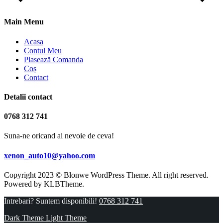
Main Menu
Acasa
Contul Meu
Plasează Comanda
Coș
Contact
Detalii contact
0768 312 741
Suna-ne oricand ai nevoie de ceva!
xenon_auto10@yahoo.com
Copyright 2023 © Blonwe WordPress Theme. All right reserved.
Powered by
KLBTheme.
Intrebari? Suntem disponibili!
0768 312 741
Dark Theme
Light Theme