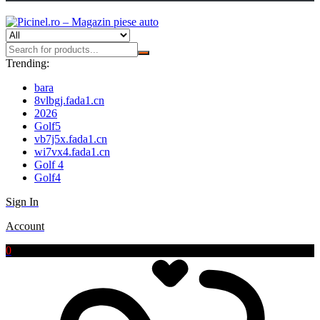
Trending:
bara
8vlbgj.fada1.cn
2026
Golf5
vb7j5x.fada1.cn
wi7vx4.fada1.cn
Golf 4
Golf4
Sign In
Account
0