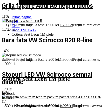
Grila fagure Audi A5 negru lucios
No products in the cart.
11%
Prima pagină
Seat
1.900
lei
Prețul inițial a fost: 1.900 lei.
1.700
lei
Prețul curent este:
Leon
1.700 lei.
Leon 1M 98-05
Cotiera Seat Leon 1M piele
Bara fata VW Scirocco R20 R-line
14%
2.200
lei
Prețul inițial a fost: 2.200 lei.
1.900
lei
Prețul curent este:
1.900 lei.
Stopuri LED VW Scirocco semnal
Cotiera Seat Leon 1M piele
dinamic
170
lei
34%
In Stock
In Stock
1.500
lei
Prețul inițial a fost: 1.500 lei.
1.000
lei
Prețul curent este:
Livrare rapida
comanda pana in ora 15:00 pentru livrare a