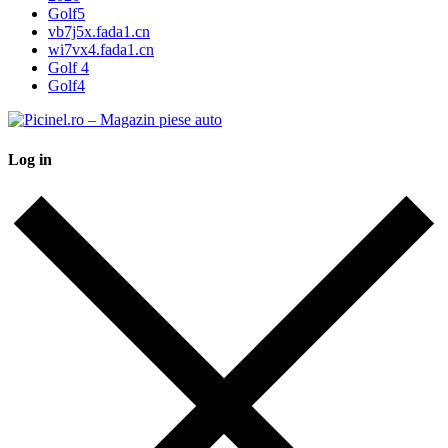
Golf5
vb7j5x.fada1.cn
wi7vx4.fada1.cn
Golf 4
Golf4
Log in