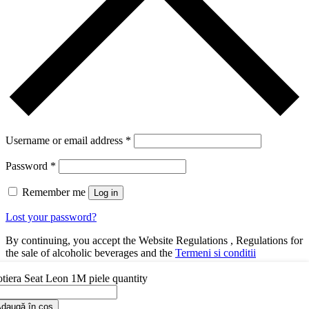
Username or email address
*
Password
*
Remember me
Log in
Lost your password?
By continuing, you accept the Website Regulations , Regulations for
the sale of alcoholic beverages and the
Termeni si conditii
You dont have an account yet?
Register Now
tiera Seat Leon 1M piele quantity
daugă în coș