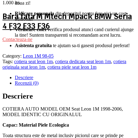
1.000 lei.
doua zi!
Ridicare personala
din depozitul nostru fara nici-un cost
Bara fata M Mtech Mpack BMW Seria
aditional!
4 F32 F33 F36
Verificare colet
verifica produsul atunci cand curierul ajunge
la tine! Suntem transparenti si recomandam acest lucru.
Contacteaza-ne
Asistenta gratuita
te ajutam sa-ti gasesti produsul preferat!
Category:
Leon 1M 98-05
Tags:
cotiera seat leon 1m
,
cotiera dedicata seat leon 1m
,
cotiera
originala seat leon 1m
,
cotiera piele seat leon 1m
Descriere
Recenzii (0)
Descriere
COTIERA AUTO MODEL OEM Seat Leon 1M 1998-2006,
MODEL IDENTIC CU ORIGINALUL
Capac: Material Piele Ecologica
Toata structura este de metal inclusiv piciorul care se prinde pe