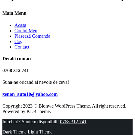
Main Menu
Acasa
Contul Meu
Plasează Comanda
Coș
Contact
Detalii contact
0768 312 741
Suna-ne oricand ai nevoie de ceva!
xenon_auto10@yahoo.com
Copyright 2023 © Blonwe WordPress Theme. All right reserved.
Powered by
KLBTheme.
Intrebari? Suntem disponibili!
0768 312 741
Dark Theme
Light Theme