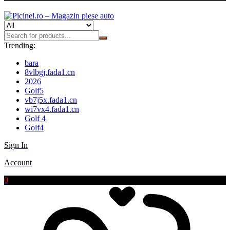
Trending:
bara
8vlbgj.fada1.cn
2026
Golf5
vb7j5x.fada1.cn
wi7vx4.fada1.cn
Golf 4
Golf4
Sign In
Account
0