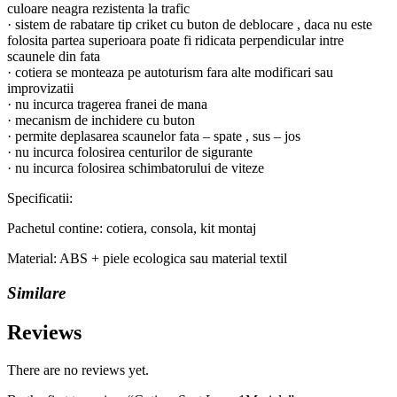
culoare neagra rezistenta la trafic
· sistem de rabatare tip criket cu buton de deblocare , daca nu este
folosita partea superioara poate fi ridicata perpendicular intre
scaunele din fata
· cotiera se monteaza pe autoturism fara alte modificari sau
improvizatii
· nu incurca tragerea franei de mana
· mecanism de inchidere cu buton
· permite deplasarea scaunelor fata – spate , sus – jos
· nu incurca folosirea centurilor de sigurante
· nu incurca folosirea schimbatorului de viteze
Specificatii:
Pachetul contine: cotiera, consola, kit montaj
Material: ABS + piele ecologica sau material textil
Similare
Reviews
There are no reviews yet.