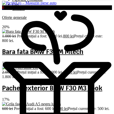
Coș
0
Contact
Oferte generale
20%
1.000
lei
Prețul inițial a fost: 1.000 lei.
800
lei
Prețul curent este:
800 lei.
Bara fata BMW F30 M Mtech
10%
2.000
lei
Prețul inițial a fost: 2.000 lei.
1.800
lei
Prețul curent este:
1.800 lei.
Pachet exterior BMW F30 M3 Look
17%
600
lei
Prețul inițial a fost: 600 lei.
500
lei
Prețul curent este: 500 lei.