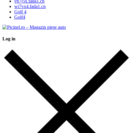
vb7j5x.fada1.cn
wi7vx4.fada1.cn
Golf 4
Golf4
Log in