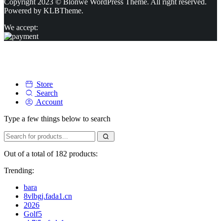
Copyright 2023 © Blonwe WordPress Theme. All right reserved.
Powered by
KLBTheme.
We accept:
Store
Search
Account
Type a few things below to search
Out of a total of 182 products:
Trending:
bara
8vlbgj.fada1.cn
2026
Golf5