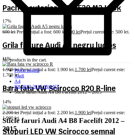
Pachet exterior BMW F30 M3 Look
17%
600
lei
Prețul inițial a fost: 600 lei.
500
lei
Prețul curent este: 500 lei.
Grila fagure Audi A5 negru lucios
11%
No products in the cart.
1.900
lei
Prețul inițial a fost: 1.900 lei.
1.700
lei
Prețul curent este:
Prima pagină
1.700 lei.
Audi
A4
Bara fata VW Scirocco R20 R-line
B8 2012-2015 AVANT
Sticle faruri Audi A4 B8 Facelift 2012 – 2015
14%
2.200
lei
Prețul inițial a fost: 2.200 lei.
1.900
lei
Prețul curent este:
1.900 lei.
Sticle faruri Audi A4 B8 Facelift 2012 –
2015
Stopuri LED VW Scirocco semnal