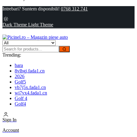
Intrebari? Suntem disponibili!
0768 312 741
Dark Theme
Light Theme
Trending:
bara
8vlbgj.fada1.cn
2026
Golf5
vb7j5x.fada1.cn
wi7vx4.fada1.cn
Golf 4
Golf4
Sign In
Account