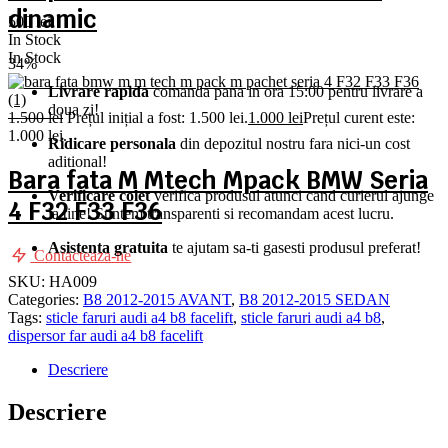
dinamic
500
lei
In Stock
In Stock
34%
Livrare rapida
comanda pana in ora 15:00 pentru livrare a
doua zi!
1.500
lei
Prețul inițial a fost: 1.500 lei.
1.000
lei
Prețul curent este:
1.000 lei.
Ridicare personala
din depozitul nostru fara nici-un cost
aditional!
Bara fata M Mtech Mpack BMW Seria
Verificare colet
verifica produsul atunci cand curierul ajunge
4 F32 F33 F36
la tine! Suntem transparenti si recomandam acest lucru.
Asistenta gratuita
te ajutam sa-ti gasesti produsul preferat!
Contacteaza-ne
SKU:
HA009
Categories:
B8 2012-2015 AVANT
,
B8 2012-2015 SEDAN
Tags:
sticle faruri audi a4 b8 facelift
,
sticle faruri audi a4 b8
,
dispersor far audi a4 b8 facelift
Descriere
Descriere