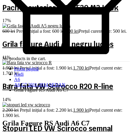
Pachet exterior BMW F30 M3 Look
17%
600
lei
Prețul inițial a fost: 600 lei.
500
lei
Prețul curent este: 500 lei.
Grila fagure Audi A5 negru lucios
11%
No products in the cart.
1.900
lei
Prețul inițial a fost: 1.900 lei.
1.700
lei
Prețul curent este:
Prima pagină
1.700 lei.
Audi
A6
Bara fata VW Scirocco R20 R-line
A6 C7 2011-2014 SEDAN
Grila Fagure RS Audi A6 C7
14%
2.200
lei
Prețul inițial a fost: 2.200 lei.
1.900
lei
Prețul curent este:
1.900 lei.
Grila Fagure RS Audi A6 C7
Stopuri LED VW Scirocco semnal