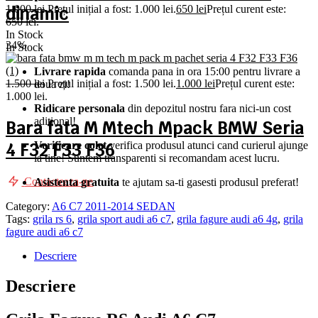
1.000
lei
Prețul inițial a fost: 1.000 lei.
650
lei
Prețul curent este:
dinamic
650 lei.
In Stock
34%
In Stock
Livrare rapida
comanda pana in ora 15:00 pentru livrare a
1.500
lei
Prețul inițial a fost: 1.500 lei.
1.000
lei
Prețul curent este:
doua zi!
1.000 lei.
Ridicare personala
din depozitul nostru fara nici-un cost
aditional!
Bara fata M Mtech Mpack BMW Seria
4 F32 F33 F36
Verificare colet
verifica produsul atunci cand curierul ajunge
la tine! Suntem transparenti si recomandam acest lucru.
Contacteaza-ne
Asistenta gratuita
te ajutam sa-ti gasesti produsul preferat!
Category:
A6 C7 2011-2014 SEDAN
Tags:
grila rs 6
,
grila sport audi a6 c7
,
grila fagure audi a6 4g
,
grila
fagure audi a6 c7
Descriere
Descriere