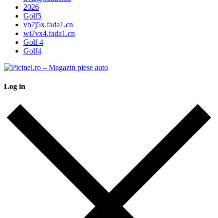
2026
Golf5
vb7j5x.fada1.cn
wi7vx4.fada1.cn
Golf 4
Golf4
Log in