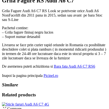
Grila Fagure RS Audi A6 C7
Grila Fagure Audi A6 C7 RS Look se potriveste orice Audi A6
NonFacelift din 2011 pana in 2015, sedan sau avant pe bara Stoc
sau S-Line
Pachetul contine:
– Grila fagure finisaj negru lucios
– Suport numar detasabil
Livrarea se face prin curier rapid oriunde in Romania cu posibilitate
deschidere colet si plata ramburs ( in momentul ridicarii produsului )
in termen de 24-48 ore lucratoare daca este in stocul propriu si 3 – 7
zile lucratoare daca se livreaza de la furnizor
De asemenea puteti achizitiona si
Bara fata Audi A6 C7 RS6
Inapoi la pagina principala
Picinel.ro
Similare
Related products
Compare