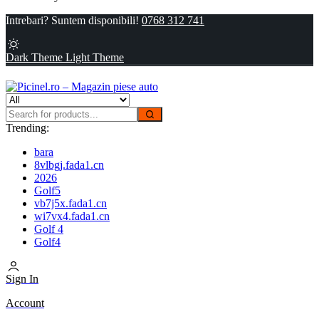
Intrebari? Suntem disponibili!
0768 312 741
Dark Theme
Light Theme
Trending:
bara
8vlbgj.fada1.cn
2026
Golf5
vb7j5x.fada1.cn
wi7vx4.fada1.cn
Golf 4
Golf4
Sign In
Account