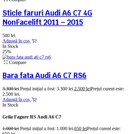
Sticle faruri Audi A6 C7 4G
NonFacelift 2011 – 2015
500
lei
Adaugă în coș
In Stock
25%
Compare
Bara fata Audi A6 C7 RS6
3.300
lei
Prețul inițial a fost: 3.300 lei.
2.500
lei
Prețul curent este:
2.500 lei.
Adaugă în coș
In Stock
Grila Fagure RS Audi A6 C7
1.000
lei
Prețul inițial a fost: 1.000 lei.
650
lei
Prețul curent este:
650 lei.