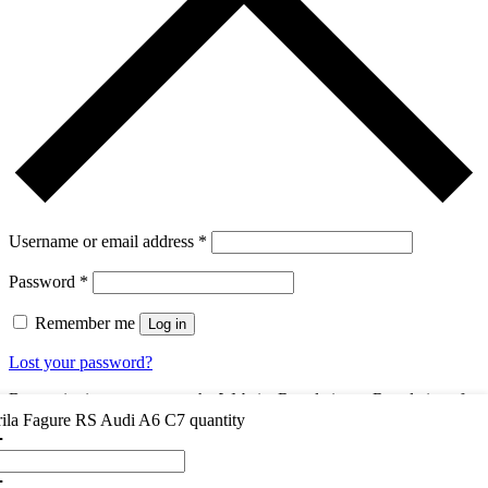
Username or email address
*
Password
*
Remember me
Log in
Lost your password?
By continuing, you accept the Website Regulations , Regulations for
the sale of alcoholic beverages and the
Termeni si conditii
ila Fagure RS Audi A6 C7 quantity
You dont have an account yet?
Register Now