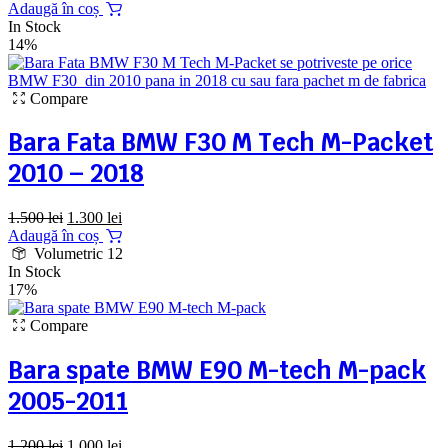
inițial
curent
Adaugă în coș
a
este:
In Stock
fost:
2.650 lei.
14%
3.200 lei.
Compare
Bara Fata BMW F30 M Tech M-Packet
2010 – 2018
Prețul
Prețul
1.500
lei
1.300
lei
inițial
curent
Adaugă în coș
a
este:
Volumetric 12
fost:
1.300 lei.
In Stock
1.500 lei.
17%
Compare
Bara spate BMW E90 M-tech M-pack
2005-2011
Prețul
Prețul
1.200
lei
1.000
lei