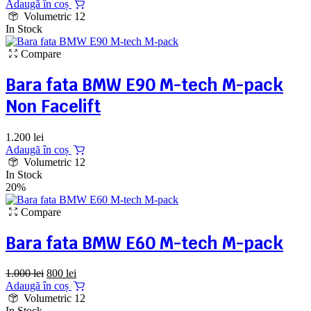
Adaugă în coș
Volumetric 12
In Stock
Compare
Bara fata BMW E90 M-tech M-pack
Non Facelift
1.200
lei
Adaugă în coș
Volumetric 12
In Stock
20%
Compare
Bara fata BMW E60 M-tech M-pack
Prețul
Prețul
1.000
lei
800
lei
inițial
curent
Adaugă în coș
a
este:
Volumetric 12
fost:
800 lei.
In Stock