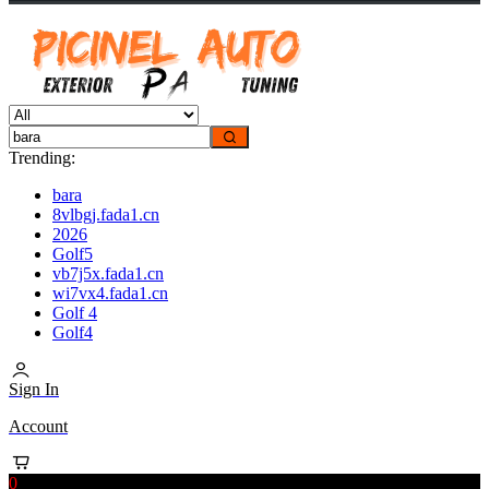
Trending:
bara
8vlbgj.fada1.cn
2026
Golf5
vb7j5x.fada1.cn
wi7vx4.fada1.cn
Golf 4
Golf4
Sign In
Account
0