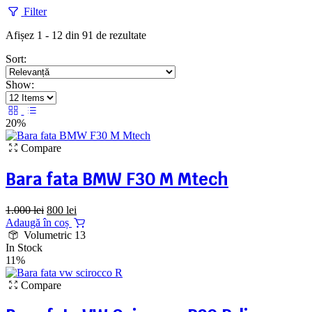
Filter
Afișez 1 - 12 din 91 de rezultate
Sort:
Show:
20%
Compare
Bara fata BMW F30 M Mtech
Prețul
Prețul
1.000
lei
800
lei
inițial
curent
Adaugă în coș
a
este:
Volumetric 13
fost:
800 lei.
In Stock
1.000 lei.
11%
Compare