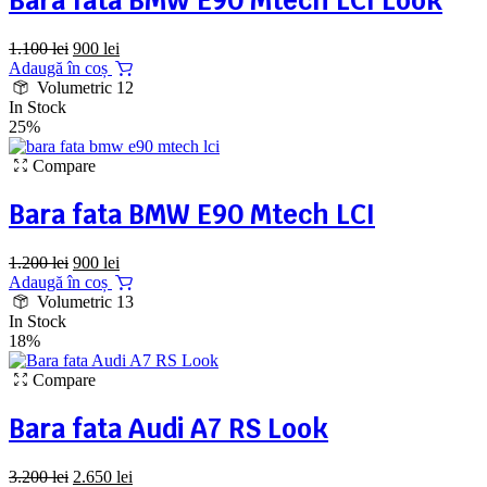
Bara fata BMW E90 Mtech LCI Look
Prețul
Prețul
1.100
lei
900
lei
inițial
curent
Adaugă în coș
a
este:
Volumetric 12
fost:
900 lei.
In Stock
1.100 lei.
25%
Compare
Bara fata BMW E90 Mtech LCI
Prețul
Prețul
1.200
lei
900
lei
inițial
curent
Adaugă în coș
a
este:
Volumetric 13
fost:
900 lei.
In Stock
1.200 lei.
18%
Compare
Bara fata Audi A7 RS Look
Prețul
Prețul
3.200
lei
2.650
lei