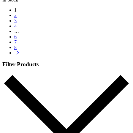
1.000 lei.
1
2
3
4
…
6
7
8
Filter Products