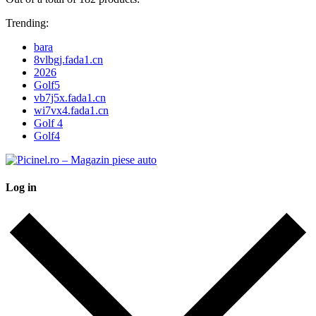
Trending:
bara
8vlbgj.fada1.cn
2026
Golf5
vb7j5x.fada1.cn
wi7vx4.fada1.cn
Golf 4
Golf4
Log in