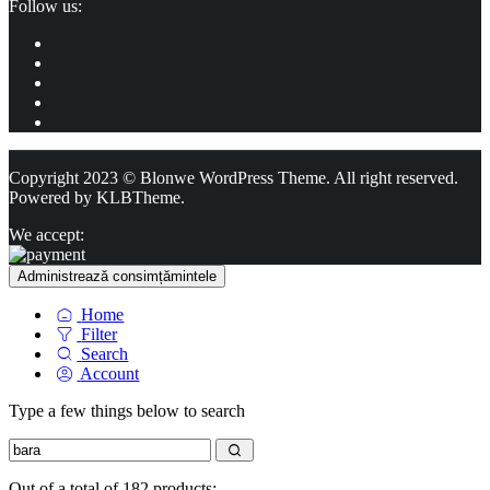
Follow us:
Copyright 2023 © Blonwe WordPress Theme. All right reserved.
Powered by
KLBTheme.
We accept:
Administrează consimțămintele
Home
Filter
Search
Account
Type a few things below to search
Out of a total of 182 products: