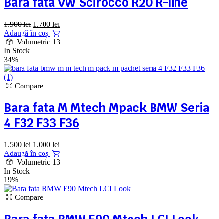
Bara fata VW Scirocco R20 R-line
Prețul
Prețul
1.900
lei
1.700
lei
inițial
curent
Adaugă în coș
a
este:
Volumetric 13
fost:
1.700 lei.
In Stock
1.900 lei.
34%
Compare
Bara fata M Mtech Mpack BMW Seria
4 F32 F33 F36
Prețul
Prețul
1.500
lei
1.000
lei
inițial
curent
Adaugă în coș
a
este:
Volumetric 13
fost:
1.000 lei.
In Stock
1.500 lei.
19%
Compare