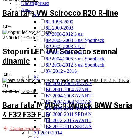
Uncategorized
inițial
curent
Audi
a
este:
Bara fata VW Scirocco R20 R-line
A3
fost:
1.700 lei.
1.900 lei.
8L 1996-2000
14%
8L 2000-2003
8P 2008-2012 3 usi
Prețul
Prețul
2.200
lei
1.900
lei
8P 2005-2008 5 usi Sportback
inițial
curent
8P 2005-2008 3 Usi
a
este:
Stopuri LED VW Scirocco semnal
8P 2003-2005 3 usi
fost:
1.900 lei.
8P 2004-2005 5 usi Sportback
dinamic
2.200 lei.
8P 2008-2012 5 usi Sportback
8V 2012 - 2016
34%
A4
B6 2001-2004 SEDAN
B6 2001-2004 AVANT
Prețul
Prețul
1.500
lei
1.000
lei
B7 2004-2008 AVANT
inițial
curent
B7 2004-2008 SEDAN
a
este:
Bara fata M Mtech Mpack BMW Seria
fost:
1.000 lei.
B8 2008-2011 AVANT
4 F32 F33 F36
1.500 lei.
B8 2008-2011 SEDAN
B8 2012-2015 AVANT
B8 2012-2015 SEDAN
Contacteaza-ne
A1 2010-2014