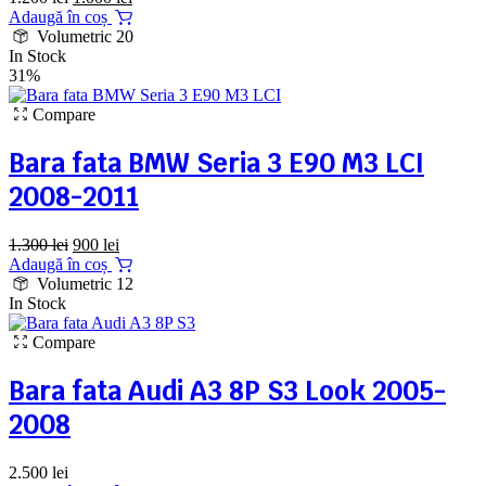
inițial
curent
Adaugă în coș
a
este:
Volumetric 20
fost:
1.000 lei.
In Stock
1.200 lei.
31%
Compare
Bara fata BMW Seria 3 E90 M3 LCI
2008-2011
Prețul
Prețul
1.300
lei
900
lei
inițial
curent
Adaugă în coș
a
este:
Volumetric 12
fost:
900 lei.
In Stock
1.300 lei.
Compare
Bara fata Audi A3 8P S3 Look 2005-
2008
2.500
lei